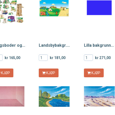
gsboder og...
Landsbybakgr....
Lilla bakgrunn...
kr 165,00
kr 181,00
kr 271,00
KJØP
KJØP
KJØP