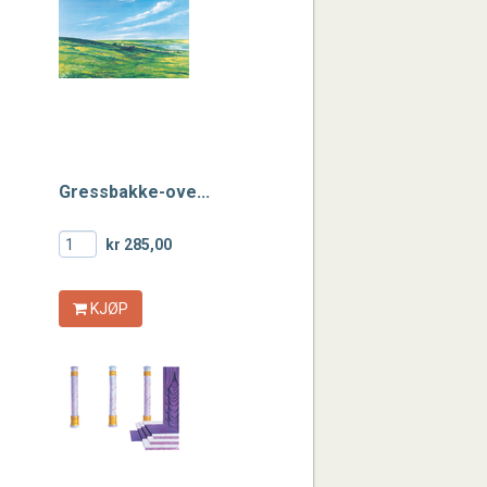
Gressbakke-ove...
kr 285,00
KJØP