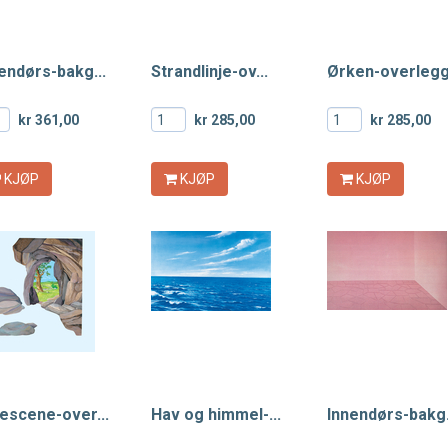
endørs-bakg...
Strandlinje-ov...
Ørken-overlegg.
kr 361,00
kr 285,00
kr 285,00
KJØP
KJØP
KJØP
escene-over...
Hav og himmel-...
Innendørs-bakg.