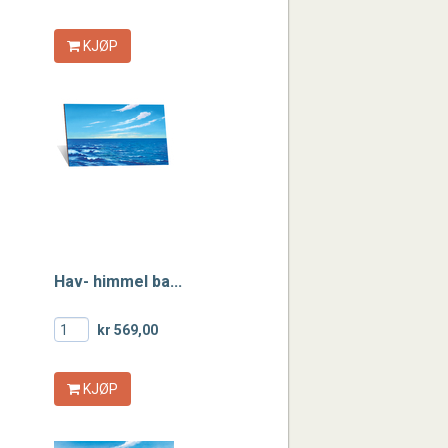
KJØP
Hav- himmel ba...
kr 569,00
KJØP