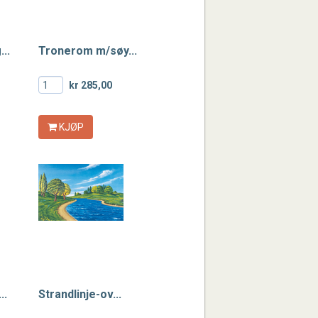
..
Tronerom m/søy...
kr 285,00
KJØP
..
Strandlinje-ov...