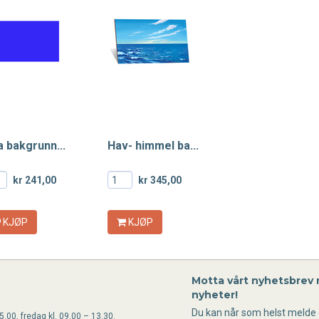
la bakgrunn...
Hav- himmel ba...
kr 241,00
kr 345,00
KJØP
KJØP
Motta vårt nyhetsbrev
nyheter!
Du kan når som helst melde 
.00, fredag kl. 09.00 – 13.30.