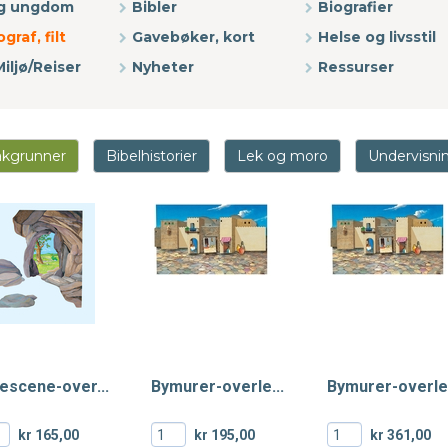
og ungdom
Bibler
Biografier
graf, filt
Gavebøker, kort
Helse og livsstil
iljø/Reiser
Nyheter
Ressurser
kgrunner
Bibelhistorier
Lek og moro
Undervisni
escene-over...
Bymurer-overle...
Bymurer-overle.
kr 165,00
kr 195,00
kr 361,00