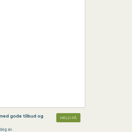
 med gode tilbud og
MELD PÅ
deg av.