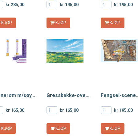
kr 285,00
kr 195,00
kr 195,00
KJØP
KJØP
KJØP
onerom m/søy...
Gressbakke-ove...
Fengsel-scene..
kr 165,00
kr 165,00
kr 195,00
KJØP
KJØP
KJØP