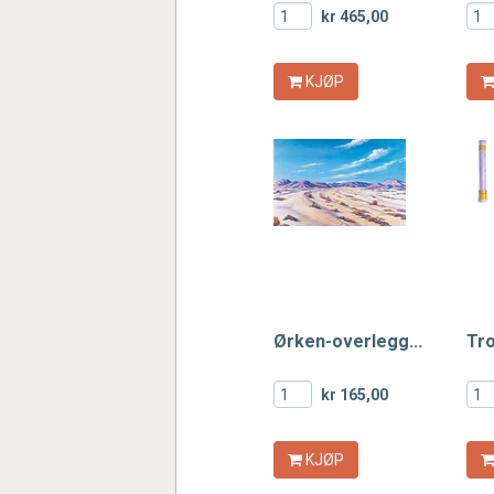
kr 465,00
KJØP
Ørken-overlegg...
Tr
kr 165,00
KJØP