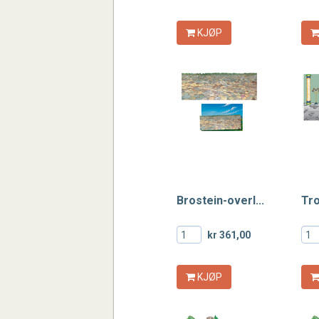
KJØP
Brostein-overl...
Tro
kr 361,00
KJØP