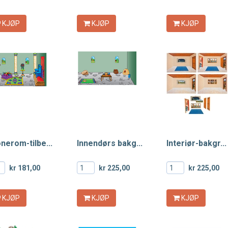
KJØP
KJØP
KJØP
nerom-tilbe...
Innendørs bakg...
Interiør-bakgr...
kr 181,00
kr 225,00
kr 225,00
KJØP
KJØP
KJØP