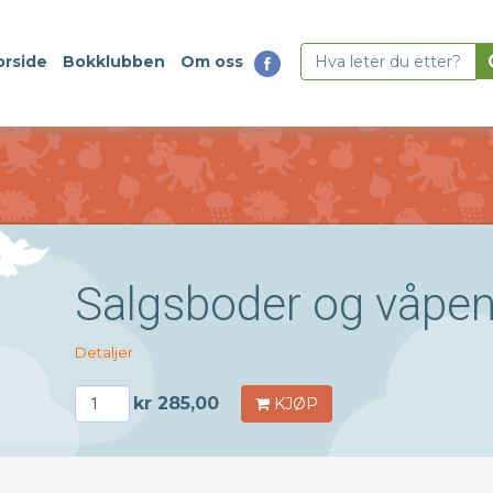
orside
Bokklubben
Om oss
Salgsboder og våpen,
Detaljer
kr 285,00
KJØP