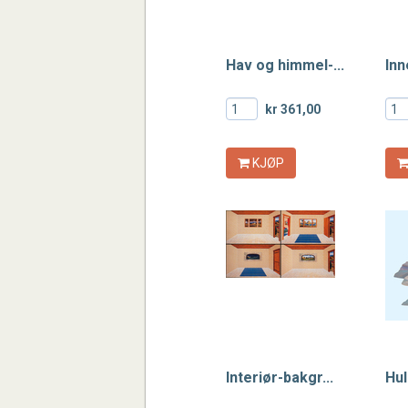
Hav og himmel-...
Inn
kr 361,00
KJØP
Interiør-bakgr...
Hul