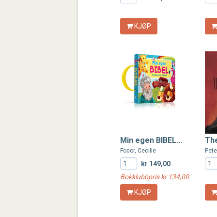
KJØP
Min egen BIBEL...
The
Fodor, Cecilie
Pete
kr 149,00
Bokklubbpris kr 134,00
KJØP