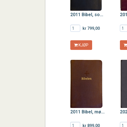
2011 Bibel, so...
201
kr 799,00
KJØP
2011 Bibel, mø...
202
kr 899,00