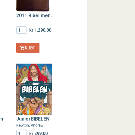
.
2011 Bibel mør...
kr 1.290,00
KJØP
in
JuniorBIBELEN
Newton, Andrew
kr 299,00