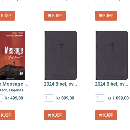
KJØP
KJØP
KJØP
 Message -...
2024 Bibel, sv...
2024 Bibel, sv...
rson, Eugene H.
kr 499,00
kr 899,00
kr 1.099,00
KJØP
KJØP
KJØP