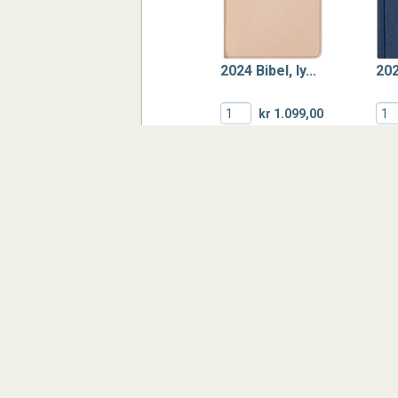
2024 Bibel, ly...
202
kr 1.099,00
KJØP
2024 Bibel, ka...
201