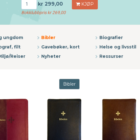
kr 299,00
KJØP
Bokklubbpris kr 269,00
og ungdom
Bibler
Biografier
graf, filt
Gavebøker, kort
Helse og livsstil
iljø/Reiser
Nyheter
Ressurser
Bibler