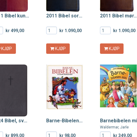
1 Bibel kun...
2011 Bibel sor...
2011 Bibel mør..
kr 499,00
kr 1.090,00
kr 1.090,00
KJØP
KJØP
KJØP
4 Bibel, sv...
Barne-Bibelen...
Barnebibelen m
Waldermar, Jarle
kr 899,00
kr 98,00
kr 349,00