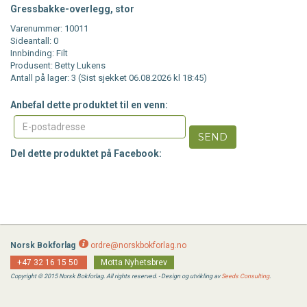
Gressbakke-overlegg, stor
Varenummer: 10011
Sideantall: 0
Innbinding: Filt
Produsent: Betty Lukens
Antall på lager: 3 (Sist sjekket 06.08.2026 kl 18:45)
Anbefal dette produktet til en venn:
SEND
Del dette produktet på Facebook:
Norsk Bokforlag
ordre@norskbokforlag.no
+47 32 16 15 50
Motta Nyhetsbrev
Copyright © 2015 Norsk Bokforlag. All rights reserved. - Design og utvikling av
Seeds Consulting
.