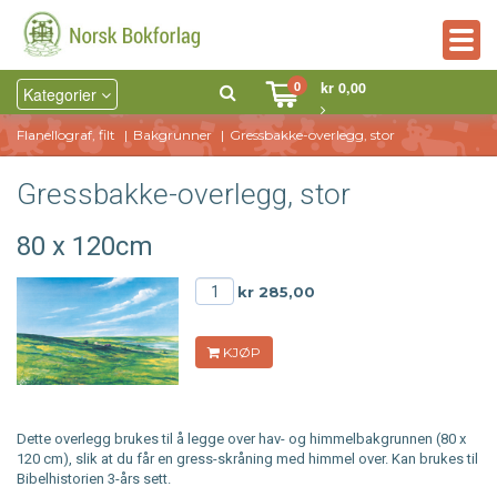
Togg
navig
0
kr 0,00
Kategorier
Flanellograf, filt
Bakgrunner
Gressbakke-overlegg, stor
Gressbakke-overlegg, stor
80 x 120cm
kr 285,00
KJØP
Dette overlegg brukes til å legge over hav- og himmelbakgrunnen (80 x
120 cm), slik at du får en gress-skråning med himmel over. Kan brukes til
Bibelhistorien 3-års sett.