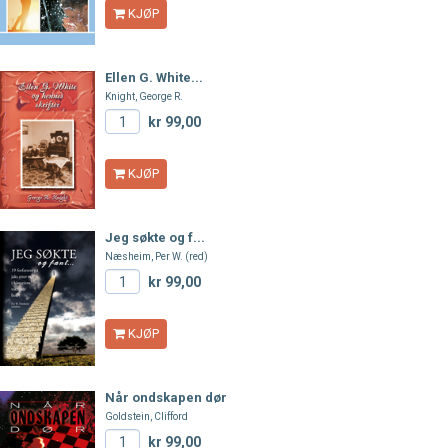
KJØP
Ellen G. White...
Knight, George R.
kr 99,00
KJØP
Jeg søkte og f...
Næsheim, Per W. (red)
kr 99,00
KJØP
Når ondskapen dør
Goldstein, Clifford
kr 99,00