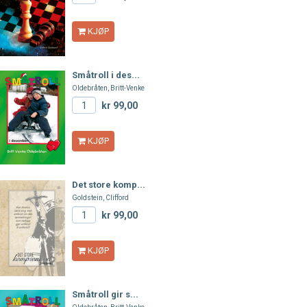
KJØP
Småtroll i des...
Oldebråten, Britt-Venke
kr 99,00
KJØP
Det store komp...
Goldstein, Clifford
kr 99,00
KJØP
Småtroll gir s...