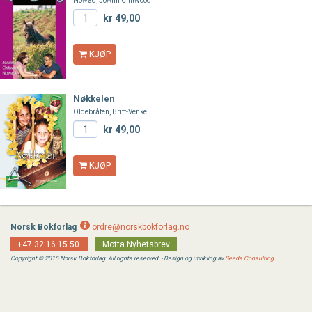
Nowad, JoAnn Chitwood
kr 49,00
KJØP
Nøkkelen
Oldebråten, Britt-Venke
kr 49,00
KJØP
Norsk Bokforlag
ordre@norskbokforlag.no
+47 32 16 15 50
Motta Nyhetsbrev
Copyright © 2015 Norsk Bokforlag. All rights reserved. - Design og utvikling av
Seeds Consulting
.