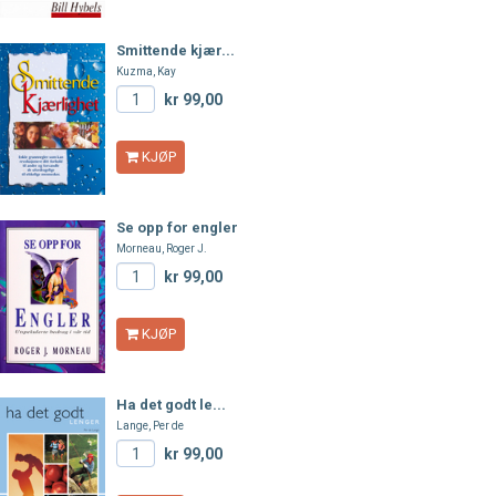
Smittende kjær...
Kuzma, Kay
kr 99,00
KJØP
Se opp for engler
Morneau, Roger J.
kr 99,00
KJØP
Ha det godt le...
Lange, Per de
kr 99,00