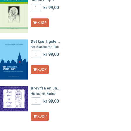
Samaan, Philip G.
kr 99,00
KJØP
Det kjærligste...
Ken Blancharad, Phil...
kr 99,00
KJØP
Brev fra en un...
Hjelmervik, Karina
kr 99,00
KJØP