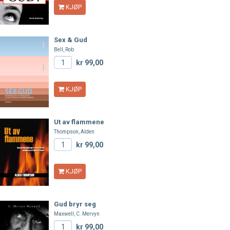
KJØP
Sex & Gud
Bell, Rob
kr 99,00
KJØP
Ut av flammene
Thompson, Alden
kr 99,00
KJØP
Gud bryr seg
Maxwell, C. Mervyn
kr 99,00