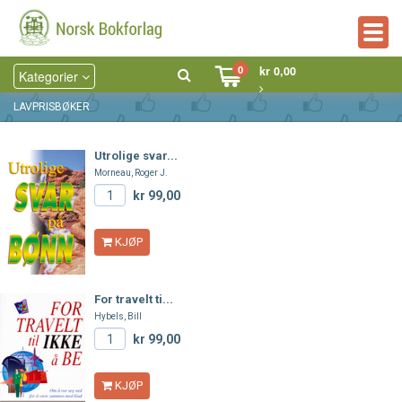
Togg
navig
0
kr 0,00
Kategorier
LAVPRISBØKER
Utrolige svar...
Morneau, Roger J.
kr 99,00
KJØP
For travelt ti...
Hybels, Bill
kr 99,00
KJØP