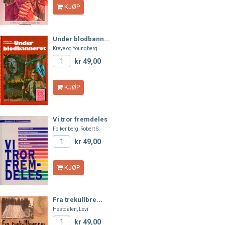
KJØP
Under blodbann...
Kreye og Youngberg
kr 49,00
KJØP
Vi tror fremdeles
Folkenberg, Robert S.
kr 49,00
KJØP
Fra trekullbre...
Hestdalen, Levi
kr 49,00