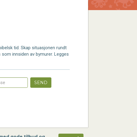
bibelsk tid. Skap situasjonen rundt
kes som innsiden av bymurer. Legges
SEND
 med gode tilbud og