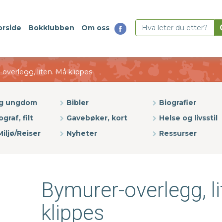
orside
Bokklubben
Om oss
overlegg, liten. Må klippes
og ungdom
Bibler
Biografier
ograf, filt
Gavebøker, kort
Helse og livsstil
iljø/Reiser
Nyheter
Ressurser
Bymurer-overlegg, l
klippes