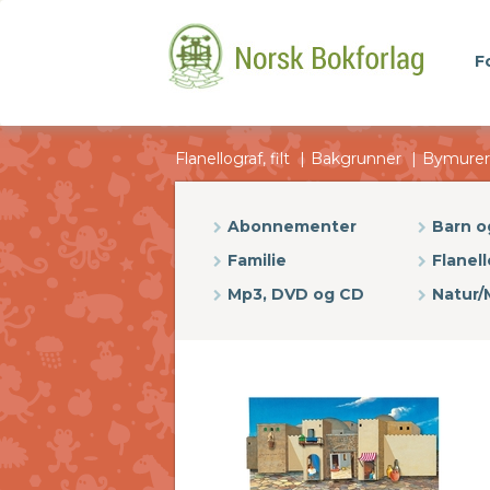
F
Flanellograf, filt
Bakgrunner
Bymurer-
Abonnementer
Barn 
Familie
Flanell
Mp3, DVD og CD
Natur/M