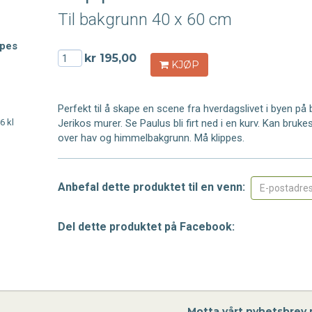
Til bakgrunn 40 x 60 cm
ppes
kr 195,00
KJØP
Perfekt til å skape en scene fra hverdagslivet i byen på 
6 kl
Jerikos murer. Se Paulus bli firt ned i en kurv. Kan bru
over hav og himmelbakgrunn. Må klippes.
Anbefal dette produktet til en venn:
Del dette produktet på Facebook:
Motta vårt nyhetsbrev