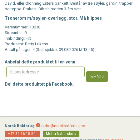
David, eller dronning Esters bankett. Består av tre søyler, gardin, trapper
og teppe. Brukes i Bibelhistorien 3-års sett.
Tronerom m/søyler-overlegg, stor. Må klippes
Varenummer: 10018
Sideantall: 0
Innbinding: Filt
Produsent: Betty Lukens
Antall på lager: 4 (Sist sjekket 09.08.2026 kl 13:45)
Anbefal dette produktet til en venn:
SEND
Del dette produktet på Facebook:
Norsk Bokforlag
ordre@norskbokforlag.no
+47 32 16 15 50
Motta Nyhetsbrev