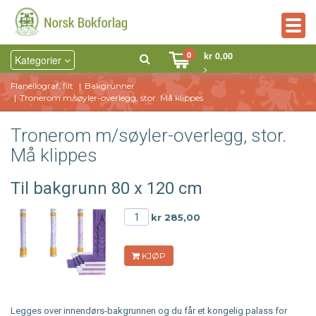
Togg
navig
0
kr 0,00
Kategorier
Flanellograf, filt
Bakgrunner
Tronerom m/søyler-overlegg, stor. Må klippes
Tronerom m/søyler-overlegg, stor.
Må klippes
Til bakgrunn 80 x 120 cm
kr 285,00
KJØP
Legges over innendørs-bakgrunnen og du får et kongelig palass for