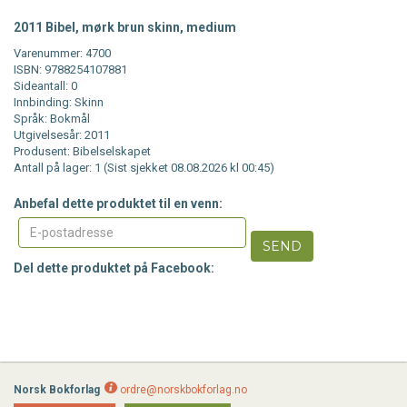
2011 Bibel, mørk brun skinn, medium
Varenummer: 4700
ISBN: 9788254107881
Sideantall: 0
Innbinding: Skinn
Språk: Bokmål
Utgivelsesår: 2011
Produsent: Bibelselskapet
Antall på lager: 1 (Sist sjekket 08.08.2026 kl 00:45)
Anbefal dette produktet til en venn:
SEND
Del dette produktet på Facebook:
Norsk Bokforlag
ordre@norskbokforlag.no