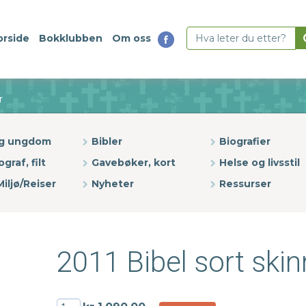
orside
Bokklubben
Om oss
r
og ungdom
Bibler
Biografier
ograf, filt
Gavebøker, kort
Helse og livsstil
iljø/Reiser
Nyheter
Ressurser
2011 Bibel sort skin