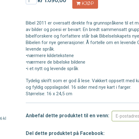
kr 1.090,00
KJØP
Bibel 2011 er oversatt direkte fra grunnspråkene til et
av bilder og poesi er bevart. En bredt sammensatt gru
bibelforskere og forfattere står bak Bibelselskapets nye
Bibelen for nye generasjoner. Å fortelle om en levende 
levende språk.
•nærmere kildetekstene
•nærmere de bibelske bildene
•i et nytt og levende språk
Tydelig skrift som er god å lese. Vakkert oppsett med kapi
og fyldig oppslagsdel. 16 sider med nye kart i farger.
Størrelse: 16 x 24,5 cm
Anbefal dette produktet til en venn:
6 kl
Del dette produktet på Facebook: