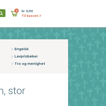
0
kr 0,00
Til kassen
Engelsk
Lavprisbøker
Tro og menighet
n, stor