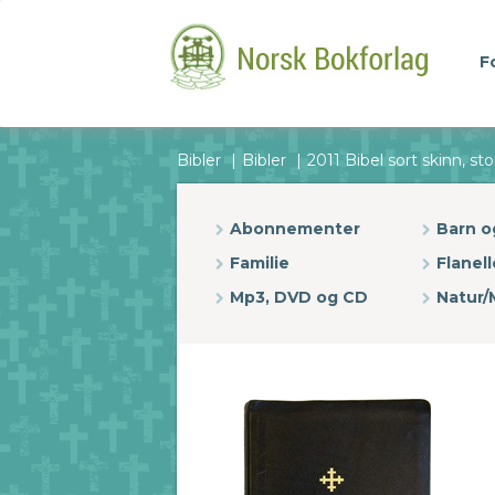
F
Bibler
Bibler
2011 Bibel sort skinn, sto
Abonnementer
Barn 
Familie
Flanell
Mp3, DVD og CD
Natur/M