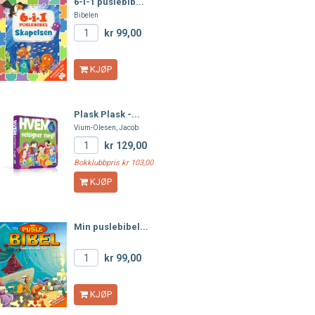
6-i-1 puslebib...
Bibelen
kr 99,00
KJØP
Plask Plask -...
Vium-Olesen, Jacob
kr 129,00
Bokklubbpris kr 103,00
KJØP
Min puslebibel...
kr 99,00
KJØP