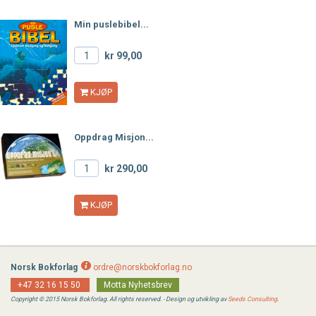
Min puslebibel...
kr 99,00
KJØP
Oppdrag Misjon...
kr 290,00
KJØP
Norsk Bokforlag
ordre@norskbokforlag.no
+47 32 16 15 50
Motta Nyhetsbrev
Copyright © 2015 Norsk Bokforlag. All rights reserved. - Design og utvikling av
Seeds Consulting
.