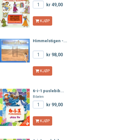
kr 49,00
KJØP
Himmelstigen -...
kr 98,00
KJØP
6-i-1 puslebib...
Bibelen
kr 99,00
KJØP