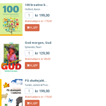
100 kreative b...
Holford, Karen
kr 199,00
Bokklubbpris kr 179,00
KJØP
God morgen, Gud
Sjölander, Pearl
kr 129,00
Bokklubbpris kr 89,00
KJØP
På skattejakt...
Tucker, James & Prisc...
kr 199,00
Bokklubbpris kr 179,00
KJØP