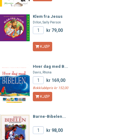
Klem fra Jesus
Dillon, Sally Pierson
kr 79,00
KJØP
Hver dag med B...
Davis, Rhona
kr 169,00
Bokklubbpris kr 152,00
KJØP
Barne-Bibelen...
kr 98,00