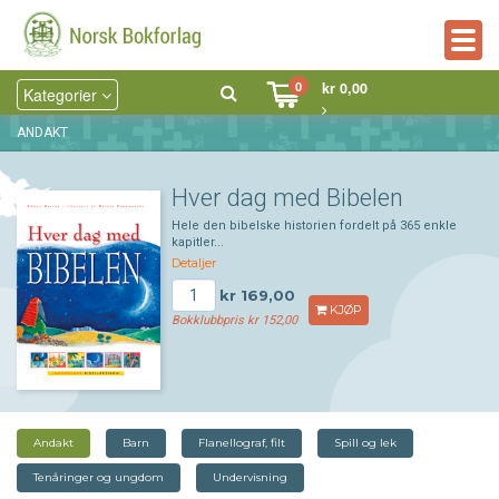
Togg
navig
0
kr 0,00
Kategorier
ANDAKT
Hver dag med Bibelen
Hele den bibelske historien fordelt på 365 enkle
kapitler...
Detaljer
kr 169,00
KJØP
Bokklubbpris kr 152,00
Andakt
Barn
Flanellograf, filt
Spill og lek
Tenåringer og ungdom
Undervisning