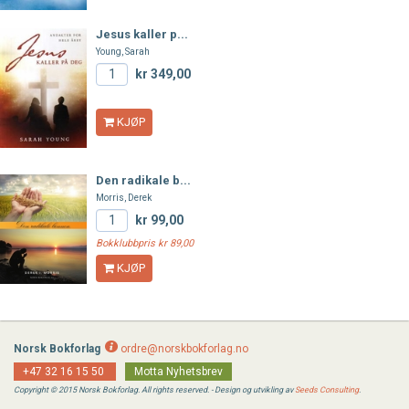
Jesus kaller p...
Young, Sarah
kr 349,00
KJØP
Den radikale b...
Morris, Derek
kr 99,00
Bokklubbpris kr 89,00
KJØP
Norsk Bokforlag
ordre@norskbokforlag.no
+47 32 16 15 50
Motta Nyhetsbrev
Copyright © 2015 Norsk Bokforlag. All rights reserved. - Design og utvikling av
Seeds Consulting
.