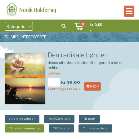
Togg
navig
0
kr 0,00
Kategorier
TIL BIBELINTERESSERTE
Den radikale bønnen
Jesus utfordrer alle sine tilhengere til å be en
radikal...
Detaljer
kr 99,00
KJØP
Bokklubbpris kr 89,00
Andre gaveideer
Kort/Gavekort
Til barn
Til bibelinteresserte
Til foreldre
Til helsebevisste