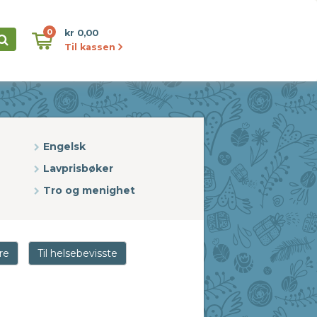
0
kr 0,00
Til kassen
Engelsk
Lavprisbøker
Tro og menighet
dre
Til helsebevisste