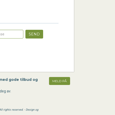
SEND
 med gode tilbud og
MELD PÅ
deg av.
l rights reserved. - Design og