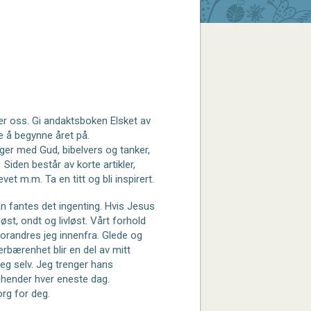
er oss. Gi andaktsboken Elsket av
te å begynne året på.
ger med Gud, bibelvers og tanker,
k
Siden består av korte artikler,
vet m.m. Ta en titt og bli inspirert.
fantes det ingenting. Hvis Jesus
løst, ondt og livløst. Vårt forhold
orandres jeg innenfra. Glede og
verbærenhet blir en del av mitt
v meg selv. Jeg trenger hans
e hender hver eneste dag.
rg for deg.