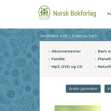
F
Gavebøker, kort
Elsket av Ham
Abonnementer
Barn 
Familie
Flanell
Mp3, DVD og CD
Natur/M
Andre gaveideer
K