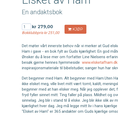
En andaktsbok
kr 279,00
KJØP
Bokklubbpris kr 251,00
Det møter vårt innerste behov når vi merker at Gud elsk
Ham i gave - en bok fylt av Guds kjærlighet. En god må
Ønsker du å lese mer om forfatter Line Nielsens erfarin
besøk gjerne hennes hjemmeside
www.elsketafham.d
inspirasjonsmateriale til bibelstudier, sanger hun har skre
Det begynner med Ham. Alt begynner med Ham.Uten Han 
ikke elsket meg, ville livet mitt vært tomt, kaldt, menings
begynner med at han elsker meg. Når jeg opplever det, f
fryd fyller sinnet mitt. Ting faller på plass. Mildhet og o
sinnelag. Jeg blir i stand til å elske. Jeg blir ikke slik a
kjærlighet hver dag. Jeg må legge mitt liv i hans kjærlig
"Elsket av Ham" er 365 andakter om Guds kjærlige omso