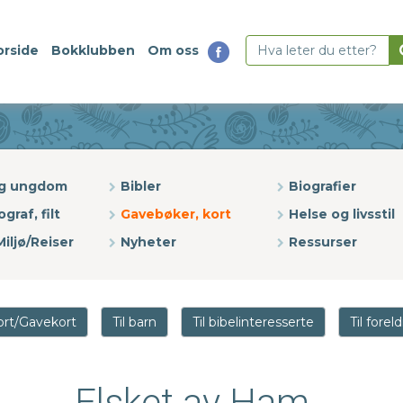
orside
Bokklubben
Om oss
og ungdom
Bibler
Biografier
ograf, filt
Gavebøker, kort
Helse og livsstil
iljø/Reiser
Nyheter
Ressurser
ort/Gavekort
Til barn
Til bibelinteresserte
Til forel
Elsket av Ham