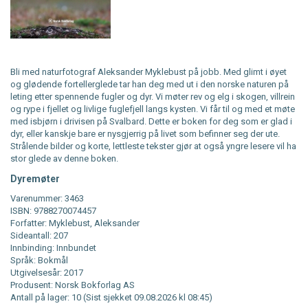
Bli med naturfotograf Aleksander Myklebust på jobb. Med glimt i øyet
og glødende fortellerglede tar han deg med ut i den norske naturen på
leting etter spennende fugler og dyr. Vi møter rev og elg i skogen, villrein
og rype i fjellet og livlige fuglefjell langs kysten. Vi får til og med et møte
med isbjørn i drivisen på Svalbard. Dette er boken for deg som er glad i
dyr, eller kanskje bare er nysgjerrig på livet som befinner seg der ute.
Strålende bilder og korte, lettleste tekster gjør at også yngre lesere vil ha
stor glede av denne boken.
Dyremøter
Varenummer: 3463
ISBN: 9788270074457
Forfatter: Myklebust, Aleksander
Sideantall: 207
Innbinding: Innbundet
Språk: Bokmål
Utgivelsesår: 2017
Produsent: Norsk Bokforlag AS
Antall på lager: 10 (Sist sjekket 09.08.2026 kl 08:45)