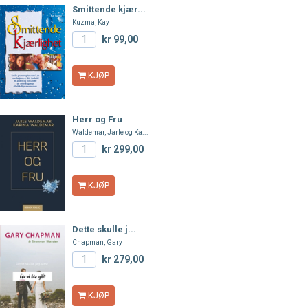
Smittende kjær...
Kuzma, Kay
kr 99,00
KJØP
Herr og Fru
Waldemar, Jarle og Ka...
kr 299,00
KJØP
Dette skulle j...
Chapman, Gary
kr 279,00
KJØP