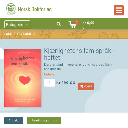
Togg
navig
0
kr 0,00
Kategorier
FAMILIE OG SAMLIV
Kjærlighetens fem språk -
heftet
Dere er glad i hverandre, og vil vise det. Men
snakker de...
Detaljer
kr 199,00
KJØP
Andakt
Familie og samliv