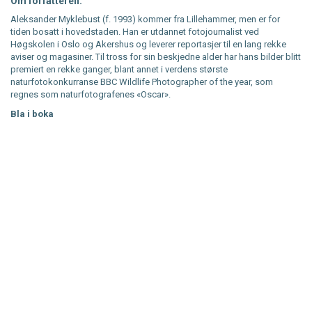
Om forfatteren:
Aleksander Myklebust (f. 1993) kommer fra Lillehammer, men er for
tiden bosatt i hovedstaden. Han er utdannet fotojournalist ved
Høgskolen i Oslo og Akershus og leverer reportasjer til en lang rekke
aviser og magasiner. Til tross for sin beskjedne alder har hans bilder blitt
premiert en rekke ganger, blant annet i verdens største
naturfotokonkurranse BBC Wildlife Photographer of the year, som
regnes som naturfotografenes «Oscar».
Bla i boka