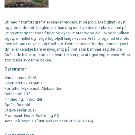
Bli med naturfotograf Aleksander Myklebust på jobb. Med glimt i øyet
og glødende fortellerglede tar han deg med ut i den norske naturen på
leting etter spennende fugler og dyr. Vi møter rev og elg i skogen, villrein
og rype i fjellet og livlige fuglefjell langs kysten. Vi får til og med et møte
med isbjørn i drivisen på Svalbard. Dette er boken for deg som er glad i
dyr, eller kanskje bare er nysgjerrig på livet som befinner seg der ute.
Strålende bilder og korte, lettleste tekster gjør at også yngre lesere vil ha
stor glede av denne boken.
Dyremøter
Varenummer: 3463
ISBN: 9788270074457
Forfatter: Myklebust, Aleksander
Sideantall: 207
Innbinding: Innbundet
Språk: Bokmål
Utgivelsesår: 2017
Produsent: Norsk Bokforlag AS
Antall på lager: 10 (Sist sjekket 07.08.2026 kl 19:45)