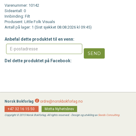
Varenummer: 10142
Sideantall: 0
Innbinding: Filt
Produsent: Little Folk Visuals
Antall på lager: 1 (Sist sjekket 08.08.2026 kl 09:45)
Anbefal dette produktet til en venn:
SEND
Del dette produktet på Facebook:
Norsk Bokforlag
ordre@norskbokforlag.no
+47 32 16 15 50
Motta Nyhetsbrev
Copyright © 2015 Norsk Bokforlag. All rights reserved. - Design og utvikling av
Seeds Consulting
.