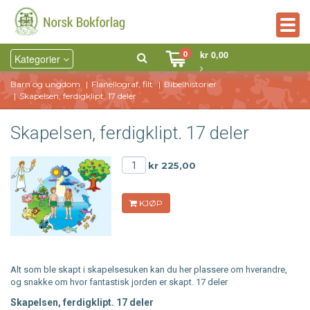
Togg
navig
0
kr 0,00
Kategorier
Barn og ungdom
Flanellograf, filt
Bibelhistorier
Skapelsen, ferdigklipt. 17 deler
Skapelsen, ferdigklipt. 17 deler
kr 225,00
KJØP
Alt som ble skapt i skapelsesuken kan du her plassere om hverandre,
og snakke om hvor fantastisk jorden er skapt. 17 deler
Skapelsen, ferdigklipt. 17 deler