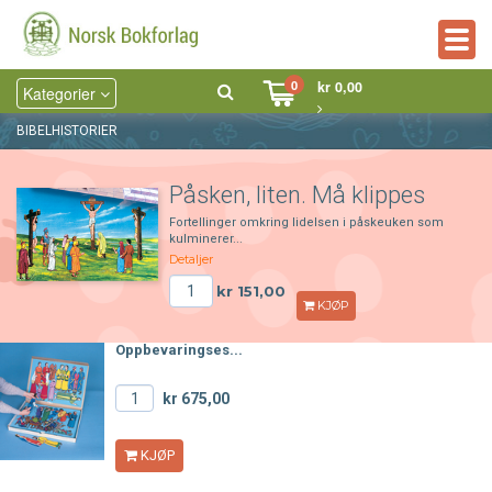
Togg
navig
0
kr 0,00
Kategorier
BIBELHISTORIER
Påsken, liten. Må klippes
Fortellinger omkring lidelsen i påskeuken som
kulminerer...
Detaljer
kr 151,00
KJØP
Oppbevaringses...
kr 675,00
KJØP