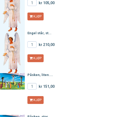
kr 105,00
KJØP
Engel står, st...
kr 210,00
KJØP
Påsken, liten....
kr 151,00
KJØP
Påsken, stor....