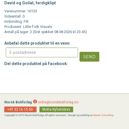
David og Goliat, ferdigklipt
Varenummer: 10133
Sideantall: 0
Innbinding: Filt
Produsent: Little Folk Visuals
Antall på lager: 2 (Sist sjekket 08.08.2026 kl 23:45)
Anbefal dette produktet til en venn:
SEND
Del dette produktet på Facebook:
Norsk Bokforlag
ordre@norskbokforlag.no
+47 32 16 15 50
Motta Nyhetsbrev
Copyright © 2015 Norsk Bokforlag. All rights reserved. - Design og utvikling av
Seeds Consulting
.