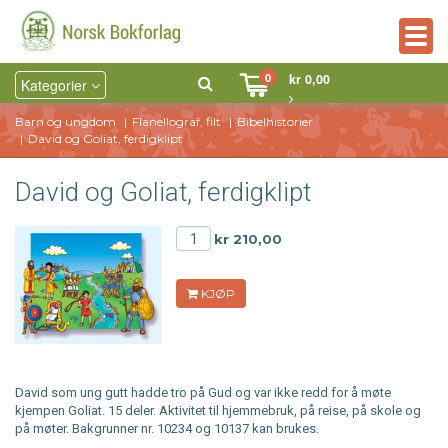
Togg
navig
0
kr 0,00
Kategorier
Barn og ungdom
Flanellograf, filt
Bibelhistorier
David og Goliat, ferdigklipt
David og Goliat, ferdigklipt
kr 210,00
KJØP
David som ung gutt hadde tro på Gud og var ikke redd for å møte
kjempen Goliat. 15 deler. Aktivitet til hjemmebruk, på reise, på skole og
på møter. Bakgrunner nr. 10234 og 10137 kan brukes.