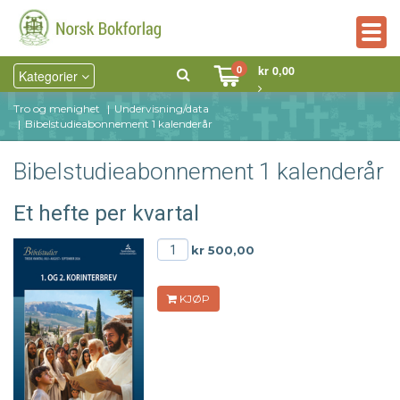
Togg
navig
0
kr 0,00
Kategorier
Tro og menighet
Undervisning/data
Bibelstudieabonnement 1 kalenderår
Bibelstudieabonnement 1 kalenderår
Et hefte per kvartal
kr 500,00
KJØP