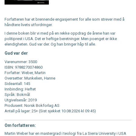
Forfatteren har et brennende engasjement for alle som strever med å
håndtere livets utfordringer.
I denne boken blir vi med på en rekke oppdrag de årene han var
politiprest i USA. Det er heftige beretninger. Men poenget er ikke
elendigheten. Gud var der. Og han bringer håp til alle.
Gud var der
Varenummer: 3500
ISBN: 9788270074860
Forfatter: Weber, Martin
Oversetter: Munkelien, Hanne
Sideantall: 145
Innbinding: Heftet
Språk: Bokmål
Utgivelsesår: 2019
Produsent: Norsk Bokforlag AS
Antall på lager: 25+ (Sist sjekket 10.08.2026 kl 09:45)
Om forfatteren:
Martin Weber har en mastergrad i teologi fra La Sierra University i USA