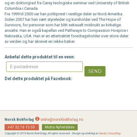
og en doktorgrad fra Carey teologiske seminar ved University of British
Columbia i Canada.
Fra 1999 til 2005 var han politiprest i vestlige deler av Nord-Amerika.
Siden 2007 har han vært styreleder og kursholder ved The Hope of
Survivors, for personer som har blitt seksuelt misbrukt av kirkelige
ansatte. Han er også kapellan ved Pathways to Compassion Hospice i
Nebraska, USA. Han er en ettertraktet foredragsholder over store deler
av verden og har skrevet en rekke bøker.
Anbefal dette produktet til en venn:
SEND
Del dette produktet på Facebook:
Norsk Bokforlag
ordre@norskbokforlag.no
+47 32 16 15 50
Motta Nyhetsbrev
Copyright © 2015 Norsk Bokforlag. All rights reserved. - Design og utvikling av
Seeds Consulting
.