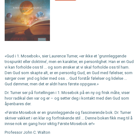
«Gud i 1. Mosebok», sier Laurence Turner, «er ikke et ‘grunnleggende
trospunkt eller doktrine’, men en karakter, en personlighet. Han er en Gud
vi kan forholde oss til ... og som ønsker at vi skal forholde oss til ham.
Den Gud som skapte alt, er en personlig Gud, en Gud med følelser, som
sørger over ynd og lider med oss ... Gud forstår følelser og lidelse ...
Gud dømmer, men det er aldri hans første oppgave.»
Dr. Turner ser på fortellingen i 1. Mosebok på en ny og frisk måte, viser
hvor radikal den var og er – og setter deg i kontakt med den Gud som
åpenbares der.
«Første Mosebok er en grunnleggende og fascinerende bok. Dr. Turner
skriver vakkert i en klar og forfriskende stil ... Denne boken fikk meg til å
innse nok en gang hvor viktig Første Mosebok er!»
Professor John C. Walton