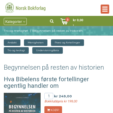
Togg
navig
0
kr 0,00
Kategorier
Tro og menighet
Begynnelsen på resten av historien
Andakt
Menigheten
Poesi og fortellinger
Tro og teologi
Undervisning/data
Begynnelsen på resten av historien
Hva Bibelens første fortellinger
egentlig handler om
kr 249,00
Bokklubbpris kr 199,00
KJØP