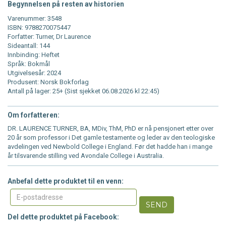
Begynnelsen på resten av historien
Varenummer: 3548
ISBN: 9788270075447
Forfatter: Turner, Dr Laurence
Sideantall: 144
Innbinding: Heftet
Språk: Bokmål
Utgivelsesår: 2024
Produsent: Norsk Bokforlag
Antall på lager: 25+ (Sist sjekket 06.08.2026 kl 22:45)
Om forfatteren:
DR. LAURENCE TURNER, BA, MDiv, ThM, PhD er nå pensjonert etter over
20 år som professor i Det gamle testamente og leder av den teologiske
avdelingen ved Newbold College i England. Før det hadde han i mange
år tilsvarende stilling ved Avondale College i Australia.
Anbefal dette produktet til en venn:
SEND
Del dette produktet på Facebook: