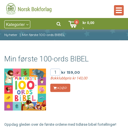
Togg
navig
0
kr 0,00
Kategorier
Nyheter
Min første 100-ords BIBEL
Min første 100-ords BIBEL
kr 159,00
Bokklubbpris kr 143,00
KJØP
Oppdag gleden over de første ordene med tidløse bibel fortellinger!