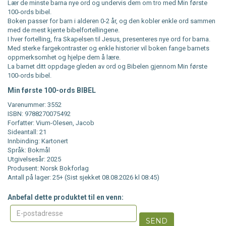
Lær de minste barna nye ord og undervis dem om tro med Min første
100-ords bibel.
Boken passer for barn i alderen 0-2 år, og den kobler enkle ord sammen
med de mest kjente bibelfortellingene.
I hver fortelling, fra Skapelsen til Jesus, presenteres nye ord for barna.
Med sterke fargekontraster og enkle historier vil boken fange barnets
oppmerksomhet og hjelpe dem å lære.
La barnet ditt oppdage gleden av ord og Bibelen gjennom Min første
100-ords bibel.
Min første 100-ords BIBEL
Varenummer: 3552
ISBN: 9788270075492
Forfatter: Vium-Olesen, Jacob
Sideantall: 21
Innbinding: Kartonert
Språk: Bokmål
Utgivelsesår: 2025
Produsent: Norsk Bokforlag
Antall på lager: 25+ (Sist sjekket 08.08.2026 kl 08:45)
Anbefal dette produktet til en venn:
SEND