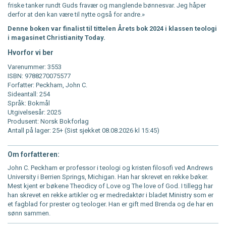
friske tanker rundt Guds fravær og manglende bønnesvar. Jeg håper
derfor at den kan være til nytte også for andre.»
Denne boken var finalist til tittelen Årets bok 2024 i klassen teologi
i magasinet Christianity Today.
Hvorfor vi ber
Varenummer: 3553
ISBN: 9788270075577
Forfatter: Peckham, John C.
Sideantall: 254
Språk: Bokmål
Utgivelsesår: 2025
Produsent: Norsk Bokforlag
Antall på lager: 25+ (Sist sjekket 08.08.2026 kl 15:45)
Om forfatteren:
John C. Peckham er professor i teologi og kristen filosofi ved Andrews
University i Berrien Springs, Michigan. Han har skrevet en rekke bøker.
Mest kjent er bøkene Theodicy of Love og The love of God. I tillegg har
han skrevet en rekke artikler og er medredaktør i bladet Ministry som er
et fagblad for prester og teologer. Han er gift med Brenda og de har en
sønn sammen.