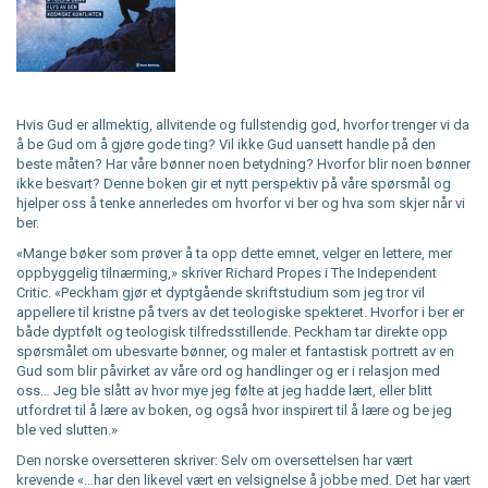
Hvis Gud er allmektig, allvitende og fullstendig god, hvorfor trenger vi da
å be Gud om å gjøre gode ting? Vil ikke Gud uansett handle på den
beste måten? Har våre bønner noen betydning? Hvorfor blir noen bønner
ikke besvart? Denne boken gir et nytt perspektiv på våre spørsmål og
hjelper oss å tenke annerledes om hvorfor vi ber og hva som skjer når vi
ber.
«Mange bøker som prøver å ta opp dette emnet, velger en lettere, mer
oppbyggelig tilnærming,» skriver Richard Propes i The Independent
Critic. «Peckham gjør et dyptgående skriftstudium som jeg tror vil
appellere til kristne på tvers av det teologiske spekteret. Hvorfor i ber er
både dyptfølt og teologisk tilfredsstillende. Peckham tar direkte opp
spørsmålet om ubesvarte bønner, og maler et fantastisk portrett av en
Gud som blir påvirket av våre ord og handlinger og er i relasjon med
oss… Jeg ble slått av hvor mye jeg følte at jeg hadde lært, eller blitt
utfordret til å lære av boken, og også hvor inspirert til å lære og be jeg
ble ved slutten.»
Den norske oversetteren skriver: Selv om oversettelsen har vært
krevende «…har den likevel vært en velsignelse å jobbe med. Det har vært