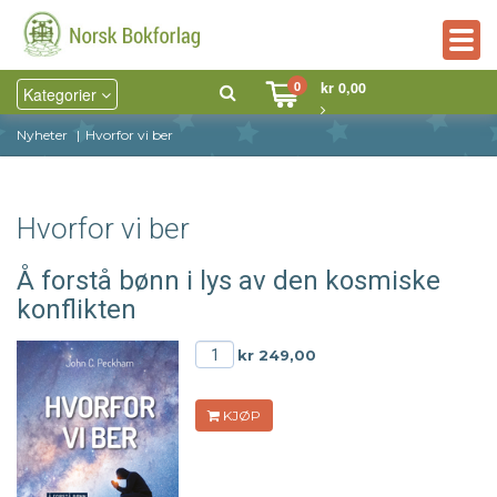
Togg
navig
0
kr 0,00
Kategorier
Nyheter
Hvorfor vi ber
Hvorfor vi ber
Å forstå bønn i lys av den kosmiske
konflikten
kr 249,00
KJØP