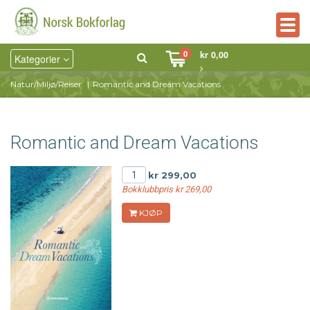
Togg
navig
0
kr 0,00
Kategorier
Natur/Miljø/Reiser
Romantic and Dream Vacations
Romantic and Dream Vacations
kr 299,00
Bokklubbpris kr 269,00
KJØP