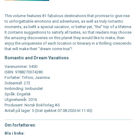
This volume features 81 fabulous destinations that promise to give rise
to unforgettable emotions and adventures, as well as truly romantic
moments, as befit a special vacation, or better yet, "the" trip of a lifetime.
It contains suggestions to satisfy all tastes, so that readers may choose
the amazing discoveries on this planet they would like to make, then
enjoy the uniqueness of each location or itinerary in a thrilling crescendo
that will make their "dream come true"!
Romantic and Dream Vacations
Varenummer: 3450
ISBN: 9788270074280
Forfatter: Trifoni, Jasmina
Sideantall: 272
Innbinding: Innbundet
Språk: Engelsk
Utgivelsesår: 2016
Produsent: Norsk Bokforlag AS
Antall på lager: 5 (Sist sjekket 07.08.2026 kl 11:45)
Om forfatteren:
Bla i boka: