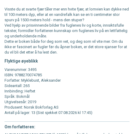
Visste du at svarte fjær tåler mer enn hvite fjær, at lomvien kan dykke ned
til 100 meters dyp, eller at en vandrefalk kan se en ti centimeter stor
spurv på 1500 meters hold - mens den stuper?
Ved hjelp av prisvinnende bilder fra fuglenes liv og korte, innsiktsfulle
tekster, formidler forfatteren kunnskap om fuglenes liv på en lettfattelig
og underholdende måte.
Dette er boken både for deg som vet, og deg som vil vite mer. Om du
ikke er fascinert av fugler før du åpner boken, er det store sjanser for at
du vil bli det etter å ha lest den.
Flyktige øyeblikk
Varenummer: 3495
ISBN: 9788270074785
Forfatter: Myklebust, Aleksander
Sideantall: 265
Innbinding: Heftet
Språk: Bokmål
Utgivelsesår: 2019
Produsent: Norsk Bokforlag AS
Antall på lager: 13 (Sist sjekket 07.08.2026 kl 17:45)
Om forfatteren: