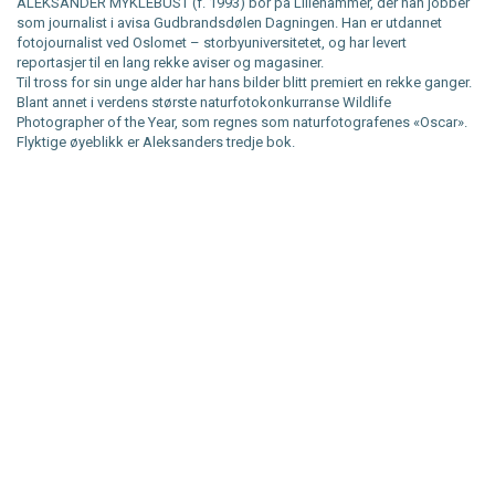
ALEKSANDER MYKLEBUST (f. 1993) bor på Lillehammer, der han jobber
som journalist i avisa Gudbrandsdølen Dagningen. Han er utdannet
fotojournalist ved Oslomet – storbyuniversitetet, og har levert
reportasjer til en lang rekke aviser og magasiner.
Til tross for sin unge alder har hans bilder blitt premiert en rekke ganger.
Blant annet i verdens største naturfotokonkurranse Wildlife
Photographer of the Year, som regnes som naturfotografenes «Oscar».
Flyktige øyeblikk er Aleksanders tredje bok.