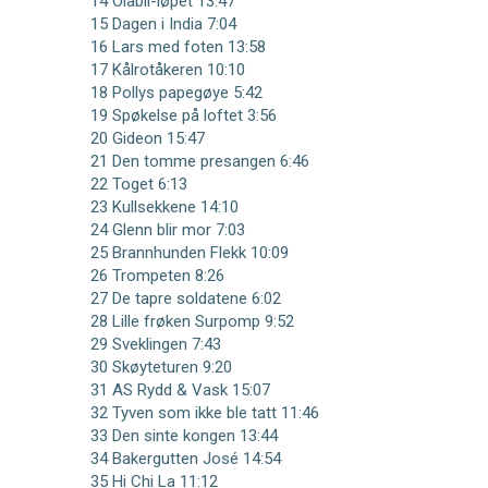
14 Olabil-løpet 13:47
15 Dagen i India 7:04
16 Lars med foten 13:58
17 Kålrotåkeren 10:10
18 Pollys papegøye 5:42
19 Spøkelse på loftet 3:56
20 Gideon 15:47
21 Den tomme presangen 6:46
22 Toget 6:13
23 Kullsekkene 14:10
24 Glenn blir mor 7:03
25 Brannhunden Flekk 10:09
26 Trompeten 8:26
27 De tapre soldatene 6:02
28 Lille frøken Surpomp 9:52
29 Sveklingen 7:43
30 Skøyteturen 9:20
31 AS Rydd & Vask 15:07
32 Tyven som ikke ble tatt 11:46
33 Den sinte kongen 13:44
34 Bakergutten José 14:54
35 Hi Chi La 11:12