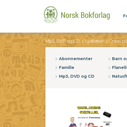
F
Mp3, DVD og CD
Lydbøker
Onkel Ho
Abonnementer
Barn 
Familie
Flanell
Mp3, DVD og CD
Natur/M