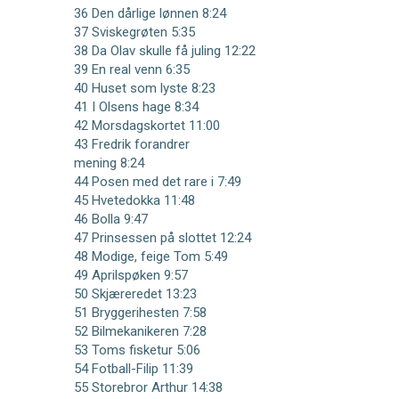
36 Den dårlige lønnen 8:24
37 Sviskegrøten 5:35
38 Da Olav skulle få juling 12:22
39 En real venn 6:35
40 Huset som lyste 8:23
41 I Olsens hage 8:34
42 Morsdagskortet 11:00
43 Fredrik forandrer
mening 8:24
44 Posen med det rare i 7:49
45 Hvetedokka 11:48
46 Bolla 9:47
47 Prinsessen på slottet 12:24
48 Modige, feige Tom 5:49
49 Aprilspøken 9:57
50 Skjæreredet 13:23
51 Bryggerihesten 7:58
52 Bilmekanikeren 7:28
53 Toms fisketur 5:06
54 Fotball-Filip 11:39
55 Storebror Arthur 14:38