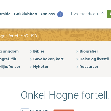
orside
Bokklubben
Om oss
gne fortell. Mp3-USB
og ungdom
Bibler
Biografier
ograf, filt
Gavebøker, kort
Helse og livsstil
iljø/Reiser
Nyheter
Ressurser
Onkel Hogne fortel