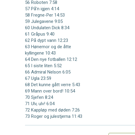
56 Roboten 7:58
57 På’n igjen 4:14
58 Fregne-Per 14:53
59 Julegavene 9:05
60 Undulaten Dick 8:34
61 Gråpus 9:40
62 På dypt vann 12:23
63 Hønemor og de åtte
kyllingene 10:43
64 Den nye fotballen 12:12
65 I siste liten 5:52
66 Admiral Nelson 6:05
67 Ugla 23:59
68 Det kunne gått verre 5:43
69 Mann over bord! 10:54
70 Sjefen 8:24
71 Ulv, ulv! 6:04
72 Kappløp med døden 7:26
73 Roger og julestjerna 11:43