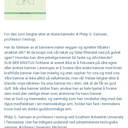
For den som lengter etter et rikere bønneliv. A Philip G. Samaan,
professor i teologi.
Har du følelsen av at bønnene møter veggen og spretter tilbake i
ansiktet ditt? At de knapt nok når taket og faller filleristet ned på gulvet
igjen? Hvordan kan dine ynkelige bønner bli faste og utholdende?
SLIK BER KRISTUS forklarer at svaret ikke er å fokusere på våre egne
eller andres bønner. Løsningen er å forene våre svake bønner med Kristi
kraftfulle bønner. Han ber inderlig og uten opphør for oss og med oss.
Våre bønner er ikke alltid så velluktende, men vår frelser lengter etter å
blande «mye røkelse» fra sine bønner inn i dem, slik at de får en god
duft. Når våre bønner sildrer fram, ønsker han av hele hjertet å forene
dem med den veldige elven som strømmer fra hans bønner.
Han er Gud og menneske, og samtidig som han omslutter deg med den
dype medfølelsen i sin menneskelige arm, holder han fast i himmelens
trone med sin sterke guddommelige arm.
Philip G. Samaan er professor i teologi ved Southern Adventist University
i Tennessee. Han har tidligere undervist ved adventistenes teologiske
seminer, Andrews University, Michigan.