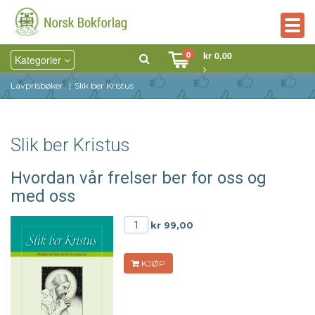
Togg
navig
0
kr 0,00
Kategorier
Lavprisbøker
Slik ber Kristus
Slik ber Kristus
Hvordan vår frelser ber for oss og
med oss
kr 99,00
KJØP