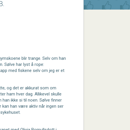
B.
 gymskoene blir trange. Selv om han
en. Sølve har lyst å rope:
app med fiskene selv om jeg er et
te, og det er akkurat som om
er ham hver dag. Allikevel skulle
an ikke si til noen. Sølve finner
r kan han være aktiv når ingen ser
 sykehuset.
skapet med Olivia Bomullsdott i