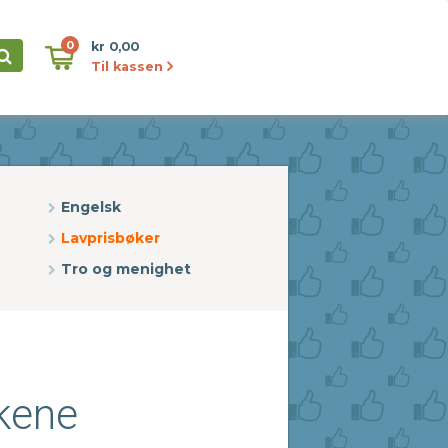
0
kr 0,00
Til kassen
Engelsk
Lavprisbøker
Tro og menighet
økene