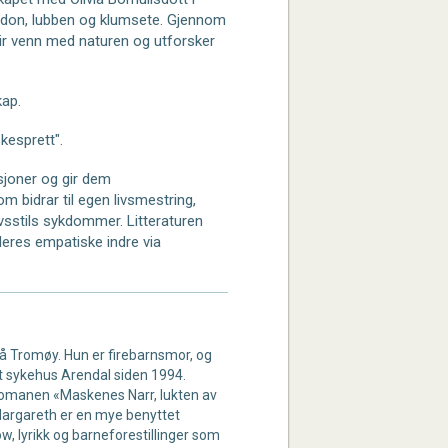
ondon, lubben og klumsete. Gjennom
ir venn med naturen og utforsker
kap.
kesprett".
ksjoner og gir dem
m bidrar til egen livsmestring,
vsstils sykdommer. Litteraturen
 deres empatiske indre via
på Tromøy. Hun er firebarnsmor, og
t sykehus Arendal siden 1994.
 romanen «Maskenes Narr, lukten av
 Margareth er en mye benyttet
, lyrikk og barneforestillinger som