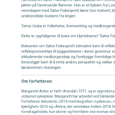
jakten på faretruende flammer. Hun er et bybarn fra L
vennskapet med Sølve Fiskesprett lærer hun matvett, bl
underjordiske bunkere fra krigen.
Tema i boka er folkehelse, livsmestring og medborgers
Dette er oppfølgeren til boka om Hjertebarnet "Sølve Fis
Bokserien om Sølve Fiskesprett stimulere barn til refle
refleksjonsverktøy til byggesteinene i deres grunnmur so
inkluderende medborgerskap og forebygge fremtidige li
bevisstgjør barn til å innta andres perspektiv og vekker
lærdommen i lesningen.
Om forfatteren:
Margareth Anker er født i Arendal i 1971, og er oppvokst 
utdannet sykepleier. Margareth har arbeidet ved Sørlande
Forfatteren debuterte i 2014 med biografien «Lykkerus»,
kjærlighet» 2016 og «Alvina, det venneløse trollet» 2018.
foredragsholder, hun skriver og fremfører one woman show