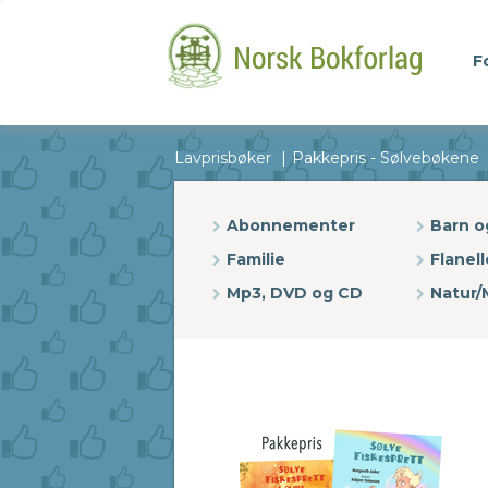
F
Lavprisbøker
Pakkepris - Sølvebøkene
Abonnementer
Barn 
Familie
Flanell
Mp3, DVD og CD
Natur/M