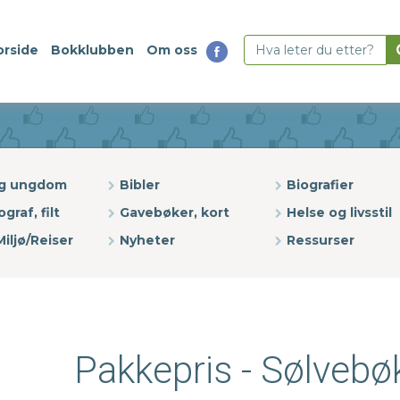
orside
Bokklubben
Om oss
og ungdom
Bibler
Biografier
ograf, filt
Gavebøker, kort
Helse og livsstil
iljø/Reiser
Nyheter
Ressurser
Pakkepris - Sølveb