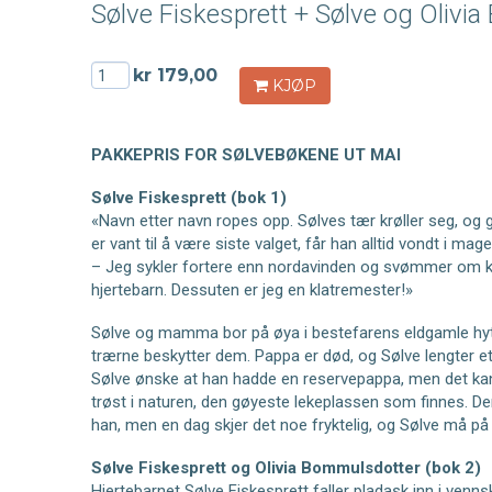
Sølve Fiskesprett + Sølve og Olivia 
kr 179,00
KJØP
PAKKEPRIS FOR SØLVEBØKENE UT MAI
Sølve Fiskesprett (bok 1)
«Navn etter navn ropes opp. Sølves tær krøller seg, og
er vant til å være siste valget, får han alltid vondt i mag
– Jeg sykler fortere enn nordavinden og svømmer om k
hjertebarn. Dessuten er jeg en klatremester!»
Sølve og mamma bor på øya i bestefarens eldgamle hyt
trærne beskytter dem. Pappa er død, og Sølve lengter ett
Sølve ønske at han hadde en reservepappa, men det kan h
trøst i naturen, den gøyeste lekeplassen som finnes. De
han, men en dag skjer det noe fryktelig, og Sølve må på
Sølve Fiskesprett og Olivia Bommulsdotter (bok 2)
Hjertebarnet Sølve Fiskesprett faller pladask inn i venn