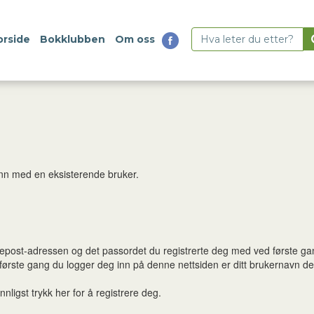
orside
Bokklubben
Om oss
g inn med en eksisterende bruker.
n epost-adressen og det passordet du registrerte deg med ved første ga
 første gang du logger deg inn på denne nettsiden er ditt brukernavn 
nligst trykk her for å registrere deg.