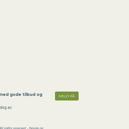
 med gode tilbud og
MELD PÅ
deg av.
l rights reserved. - Design og