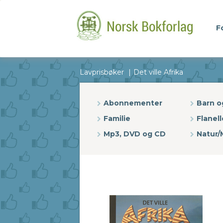
F
Lavprisbøker
Det ville Afrika
Abonnementer
Barn 
Familie
Flanell
Mp3, DVD og CD
Natur/M