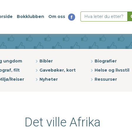
orside
Bokklubben
Om oss
og ungdom
Bibler
Biografier
ograf, filt
Gavebøker, kort
Helse og livsstil
iljø/Reiser
Nyheter
Ressurser
Det ville Afrika