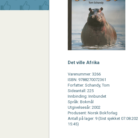
Det ville Afrika
Varenummer: 3266
ISBN: 9788270072361
Forfatter: Schandy, Tom
Sideantall: 225
Innbinding: Innbundet
Språk: Bokmål
Utgivelsesår: 2002
Produsent: Norsk Bokforlag
Antall på lager: 9 (Sist sjekket 07.08.202
15:45)