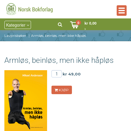
Togg
navig
0
kr 0,00
Kategorier
Lavprisbøker
Armløs, beinløs, men ikke håpløs
Armløs, beinløs, men ikke håpløs
kr 49,00
KJØP