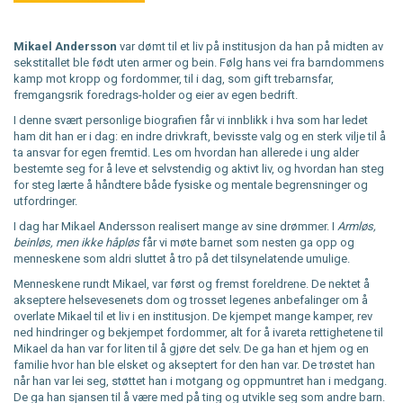
Mikael Andersson
var dømt til et liv på institusjon da han på midten av
sekstitallet ble født uten armer og bein. Følg hans vei fra barndommens
kamp mot kropp og fordommer, til i dag, som gift trebarnsfar,
fremgangsrik foredrags-holder og eier av egen bedrift.
I denne svært personlige biografien får vi innblikk i hva som har ledet
ham dit han er i dag: en indre drivkraft, bevisste valg og en sterk vilje til å
ta ansvar for egen fremtid. Les om hvordan han allerede i ung alder
bestemte seg for å leve et selvstendig og aktivt liv, og hvordan han steg
for steg lærte å håndtere både fysiske og mentale begrensninger og
utfordringer.
I dag har Mikael Andersson realisert mange av sine drømmer. I
Armløs,
beinløs, men ikke håpløs
får vi møte barnet som nesten ga opp og
menneskene som aldri sluttet å tro på det tilsynelatende umulige.
Menneskene rundt Mikael, var først og fremst foreldrene. De nektet å
akseptere helsevesenets dom og trosset legenes anbefalinger om å
overlate Mikael til et liv i en institusjon. De kjempet mange kamper, rev
ned hindringer og bekjempet fordommer, alt for å ivareta rettighetene til
Mikael da han var for liten til å gjøre det selv. De ga han et hjem og en
familie hvor han ble elsket og akseptert for den han var. De trøstet han
når han var lei seg, støttet han i motgang og oppmuntret han i medgang.
De ga han sjansen til å være med på ting og utvikle seg som andre barn.