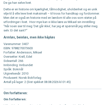
De ga han selve livet.
Dette er en historie om kjærlighet, tålmodighet, uholdenhet og en unik
vilje til å ville leve livet maksimalt – til tross for handikap og fordommer.
Men det er også en historie med en lærdom til alle oss som støter på
utfordringer i livet. Hvor mye kan vi ikke lære av Mikael sin innstilling:
”Når noen sier til meg ’Det går ikke’, har jeg et spørsmål jeg stiller meg
selv: Er det sant?”
Armløs, beinløs, men ikke håpløs
Varenummer: 3407
ISBN: 9788270073603
Forfatter: Andersson, Mikael
Oversetter: Krøll, Edel
Sideantall: 266
Innbinding: Innbundet
Språk: Bokmål
Utgivelsesår: 2010
Produsent: Norsk Bokforlag
Antall på lager: 2 (Sist sjekket 08.08.2026 kl 01:45)
Om forfatteren:
Om forfatteren: