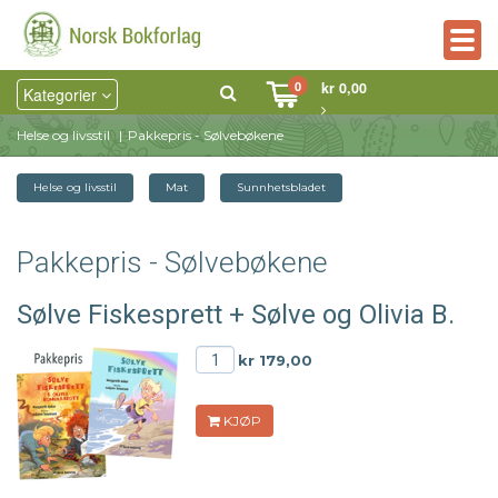
Togg
navig
0
kr 0,00
Kategorier
Helse og livsstil
Pakkepris - Sølvebøkene
Helse og livsstil
Mat
Sunnhetsbladet
Pakkepris - Sølvebøkene
Sølve Fiskesprett + Sølve og Olivia B.
kr 179,00
KJØP