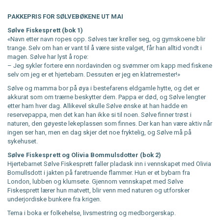
PAKKEPRIS FOR SØLVEBØKENE UT MAI
Sølve Fiskesprett (bok 1)
«Navn etter navn ropes opp. Sølves tær krøller seg, og gymskoene blir
trange. Selv om han er vant til å være siste valget, får han alltid vondt i
magen. Sølve har lyst å rope:
– Jeg sykler fortere enn nordavinden og svømmer om kapp med fiskene
selv om jeg er et hjertebarn. Dessuten er jeg en klatremester!»
Sølve og mamma bor på øya i bestefarens eldgamle hytte, og det er
akkurat som om trærne beskytter dem. Pappa er død, og Sølve lengter
etter ham hver dag. Allikevel skulle Sølve ønske at han hadde en
reservepappa, men det kan han ikke si til noen. Sølve finner trøst i
naturen, den gøyeste lekeplassen som finnes. Der kan han være aktiv når
ingen ser han, men en dag skjer det noe fryktelig, og Sølve må på
sykehuset.
Sølve Fiskesprett og Olivia Bommulsdotter (bok 2)
Hjertebarnet Sølve Fiskesprett faller pladask inn i vennskapet med Olivia
Bomullsdott i jakten på faretruende flammer. Hun er et bybarn fra
London, lubben og klumsete. Gjennom vennskapet med Sølve
Fiskesprett lærer hun matvett, blir venn med naturen og utforsker
underjordiske bunkere fra krigen.
Tema i boka er folkehelse, livsmestring og medborgerskap.