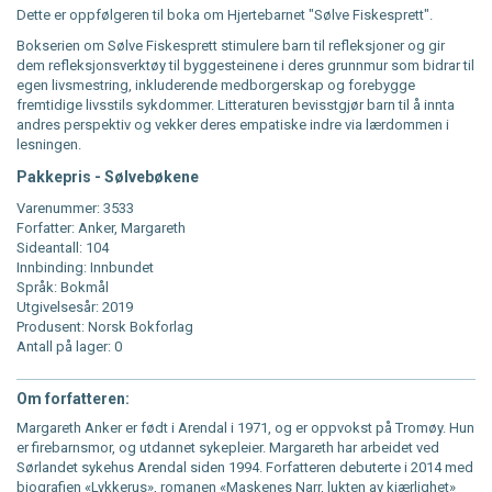
Dette er oppfølgeren til boka om Hjertebarnet "Sølve Fiskesprett".
Bokserien om Sølve Fiskesprett stimulere barn til refleksjoner og gir
dem refleksjonsverktøy til byggesteinene i deres grunnmur som bidrar til
egen livsmestring, inkluderende medborgerskap og forebygge
fremtidige livsstils sykdommer. Litteraturen bevisstgjør barn til å innta
andres perspektiv og vekker deres empatiske indre via lærdommen i
lesningen.
Pakkepris - Sølvebøkene
Varenummer: 3533
Forfatter: Anker, Margareth
Sideantall: 104
Innbinding: Innbundet
Språk: Bokmål
Utgivelsesår: 2019
Produsent: Norsk Bokforlag
Antall på lager: 0
Om forfatteren:
Margareth Anker er født i Arendal i 1971, og er oppvokst på Tromøy. Hun
er firebarnsmor, og utdannet sykepleier. Margareth har arbeidet ved
Sørlandet sykehus Arendal siden 1994. Forfatteren debuterte i 2014 med
biografien «Lykkerus», romanen «Maskenes Narr, lukten av kjærlighet»