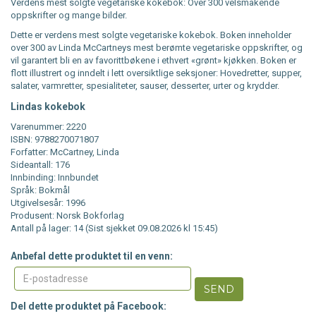
Verdens mest solgte vegetariske kokebok: Over 300 velsmakende
oppskrifter og mange bilder.
Dette er verdens mest solgte vegetariske kokebok. Boken inneholder
over 300 av Linda McCartneys mest berømte vegetariske oppskrifter, og
vil garantert bli en av favorittbøkene i ethvert «grønt» kjøkken. Boken er
flott illustrert og inndelt i lett oversiktlige seksjoner: Hovedretter, supper,
salater, varmretter, spesialiteter, sauser, desserter, urter og krydder.
Lindas kokebok
Varenummer: 2220
ISBN: 9788270071807
Forfatter: McCartney, Linda
Sideantall: 176
Innbinding: Innbundet
Språk: Bokmål
Utgivelsesår: 1996
Produsent: Norsk Bokforlag
Antall på lager: 14 (Sist sjekket 09.08.2026 kl 15:45)
Anbefal dette produktet til en venn:
SEND
Del dette produktet på Facebook: