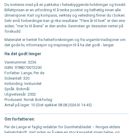
Du inviteres med på en pakketur i helsebyggende holdninger og livsstil.
Billettprisen er en utfordring til å tenke positivt og helhetlig innen alle
dimensjoner. Kart og kompass, verktøy og veiledning finner du i boken.
Selv små forberdinger kan gi rike resultater. "Flere år til livet" er den ene
siden; "mer liv til årene" er den andre. Gevinsten gir dessuten renter på
forskudd.
Materialet er hentet fra helseforskningen og fra urgamle tradisjoner om
det gode liv, informasjon og inspirasjon til å ha det godt - lenger.
Ha det godt lenger
Varenummer: 3236
ISBN: 9788270072200
Forfatter: Lange, Per de
Sideantall: 320
Innbinding: Innbundet
Språk: Bokmål
Utgivelsesår: 2002
Produsent: Norsk Bokforlag
Antall på lager: 10 (Sist sjekket 08.08.2026 kl 14:45)
Om forfatteren:
Per de Lange er faglig redaktør for Sunnhetsbladet – Norges eldste
helsetidskrift. Ved siden av å være en stor kapasitet innen helse- og