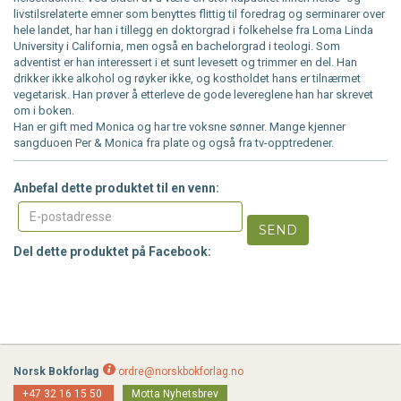
livstilsrelaterte emner som benyttes flittig til foredrag og serminarer over
hele landet, har han i tillegg en doktorgrad i folkehelse fra Loma Linda
University i California, men også en bachelorgrad i teologi. Som
adventist er han interessert i et sunt levesett og trimmer en del. Han
drikker ikke alkohol og røyker ikke, og kostholdet hans er tilnærmet
vegetarisk. Han prøver å etterleve de gode levereglene han har skrevet
om i boken.
Han er gift med Monica og har tre voksne sønner. Mange kjenner
sangduoen Per & Monica fra plate og også fra tv-opptredener.
Anbefal dette produktet til en venn:
SEND
Del dette produktet på Facebook:
Norsk Bokforlag
ordre@norskbokforlag.no
+47 32 16 15 50
Motta Nyhetsbrev