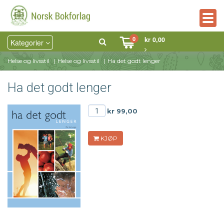
Togg
navig
0
kr 0,00
Kategorier
Helse og livsstil
Helse og livsstil
Ha det godt lenger
Ha det godt lenger
kr 99,00
KJØP