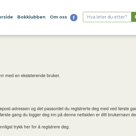
orside
Bokklubben
Om oss
g inn med en eksisterende bruker.
n epost-adressen og det passordet du registrerte deg med ved første ga
 første gang du logger deg inn på denne nettsiden er ditt brukernavn 
nligst trykk her for å registrere deg.