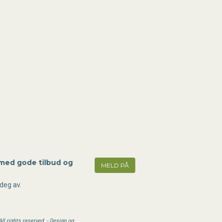
 med gode tilbud og
MELD PÅ
deg av.
l rights reserved. - Design og