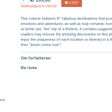
kr 299,00
KJØP
Bokklubbpris kr 269,00
This volume features 81 fabulous destinations that prom
emotions and adventures, as well as truly romantic mom
or better yet, "the" trip of a lifetime. It contains suggest
readers may choose the amazing discoveries on this pla
enjoy the uniqueness of each location or itinerary in a t
their "dream come true"!
Om forfatteren:
Bla i boka:
6 kl