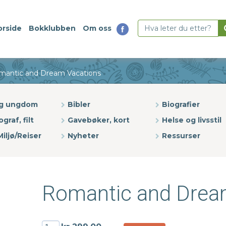
orside
Bokklubben
Om oss
mantic and Dream Vacations
og ungdom
Bibler
Biografier
ograf, filt
Gavebøker, kort
Helse og livsstil
iljø/Reiser
Nyheter
Ressurser
Romantic and Drea