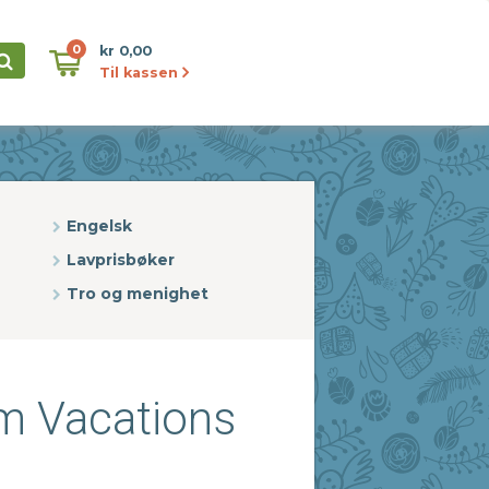
0
kr 0,00
Til kassen
Engelsk
Lavprisbøker
Tro og menighet
m Vacations