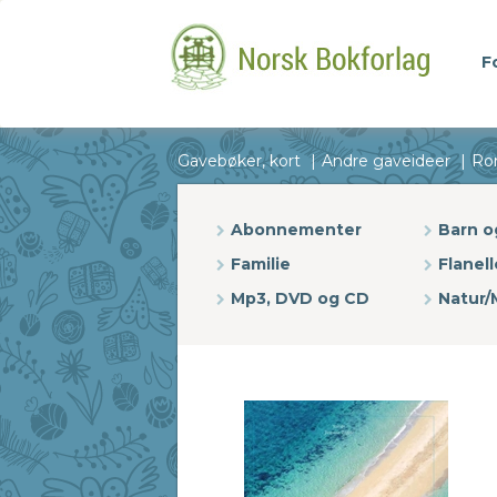
F
Gavebøker, kort
Andre gaveideer
Ro
Abonnementer
Barn 
Familie
Flanell
Mp3, DVD og CD
Natur/M