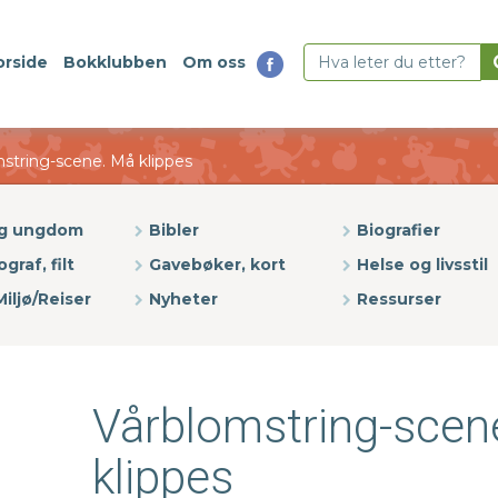
orside
Bokklubben
Om oss
string-scene. Må klippes
og ungdom
Bibler
Biografier
ograf, filt
Gavebøker, kort
Helse og livsstil
iljø/Reiser
Nyheter
Ressurser
Vårblomstring-scen
klippes