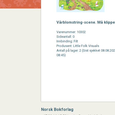
Vårblomstring-scene. Må klipp
Varenummer: 10302
Sideantall: 0
Innbinding: Filt
Produsent: Little Folk Visuals
Antall på lager: 2 (Sist sjekket 08.08.202
08:45)
Norsk Bokforlag