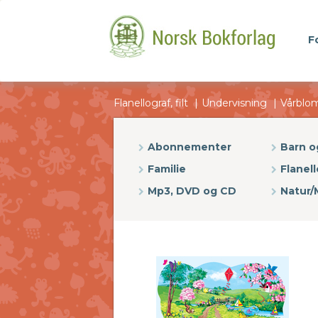
F
Flanellograf, filt
Undervisning
Vårblom
Abonnementer
Barn 
Familie
Flanell
Mp3, DVD og CD
Natur/M