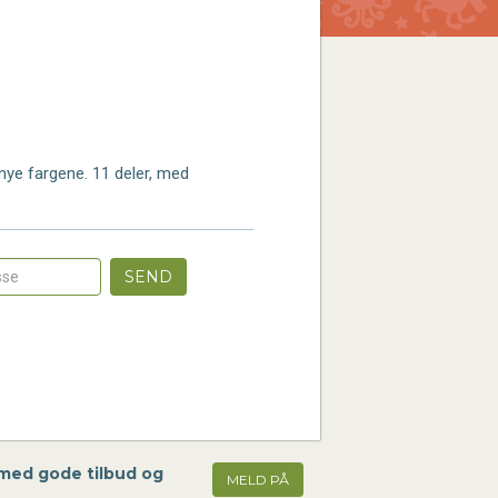
 nye fargene. 11 deler, med
SEND
 med gode tilbud og
MELD PÅ