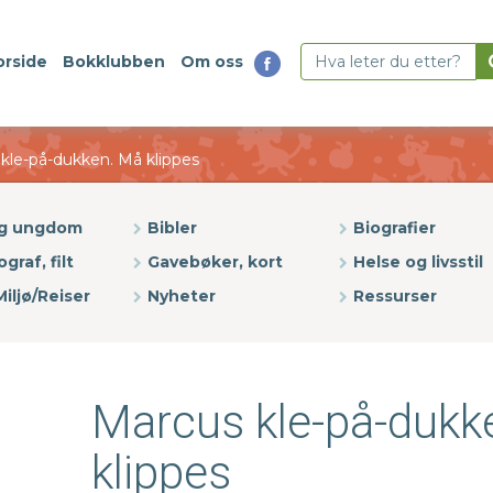
orside
Bokklubben
Om oss
kle-på-dukken. Må klippes
og ungdom
Bibler
Biografier
ograf, filt
Gavebøker, kort
Helse og livsstil
iljø/Reiser
Nyheter
Ressurser
Marcus kle-på-dukk
klippes