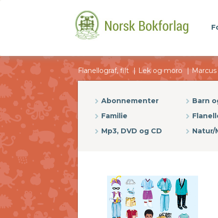
F
Flanellograf, filt
Lek og moro
Marcus 
Abonnementer
Barn 
Familie
Flanell
Mp3, DVD og CD
Natur/M