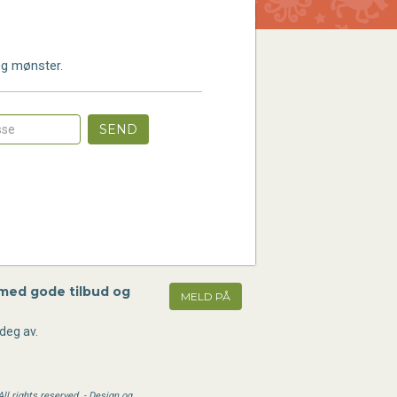
 og mønster.
SEND
 med gode tilbud og
MELD PÅ
deg av.
l rights reserved. - Design og