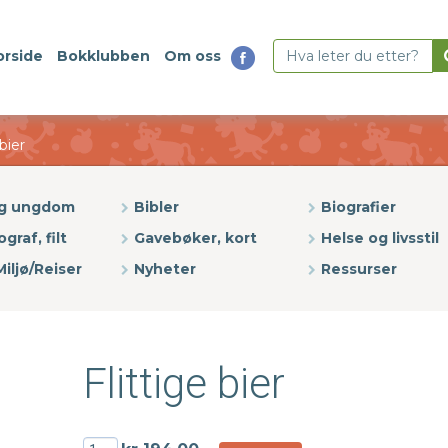
orside
Bokklubben
Om oss
 bier
og ungdom
Bibler
Biografier
ograf, filt
Gavebøker, kort
Helse og livsstil
iljø/Reiser
Nyheter
Ressurser
Flittige bier