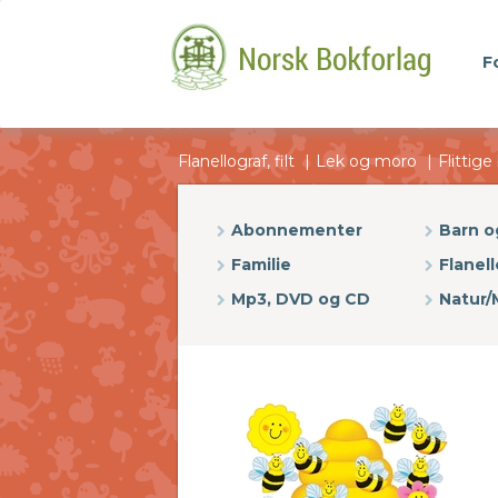
F
Flanellograf, filt
Lek og moro
Flittige
Abonnementer
Barn 
Familie
Flanell
Mp3, DVD og CD
Natur/M