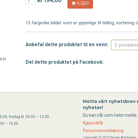
kr 194,00
KJØP
13 fargerike bilder som er ypperlige til telling, sortering
Anbefal dette produktet til en venn:
6 kl
Del dette produktet på Facebook:
Motta vårt nyhetsbrev
nyheter!
Du kan når som helst melde 
.00, fredag kl. 09.00 – 13.30.
Kjøpsvilkår
.30 – 16.00.
Personvernerklæring
Copyright © 2015 Norsk Bokforlag. Al