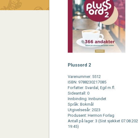
Plussord 2
Varenummer: 5512
ISBN: 9788230217085
Forfatter: Svardal, Egil m.fl.
Sideantall: 0
Innbinding: Innbundet
Språk: Bokmål
Utgivelsesår: 2023
Produsent: Hermon Forlag
Antall på lager: 3 (Sist sjekket 07.08.202
19:45)