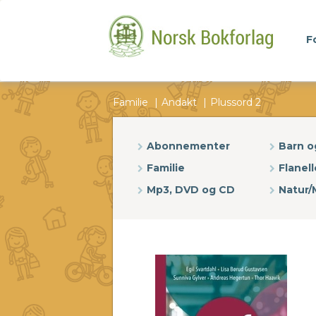
F
Familie
Andakt
Plussord 2
Abonnementer
Barn 
Familie
Flanell
Mp3, DVD og CD
Natur/M