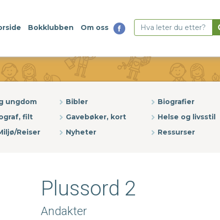
orside
Bokklubben
Om oss
og ungdom
Bibler
Biografier
ograf, filt
Gavebøker, kort
Helse og livsstil
iljø/Reiser
Nyheter
Ressurser
Plussord 2
Andakter