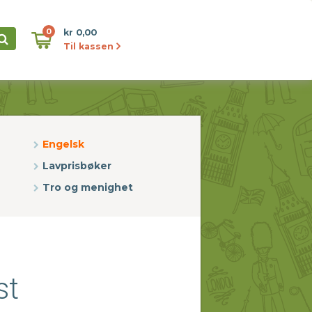
0
kr 0,00
Til kassen
Engelsk
Lavprisbøker
Tro og menighet
st