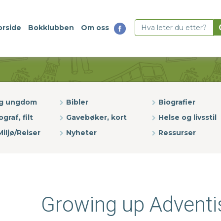
orside
Bokklubben
Om oss
og ungdom
Bibler
Biografier
ograf, filt
Gavebøker, kort
Helse og livsstil
iljø/Reiser
Nyheter
Ressurser
Growing up Adventi