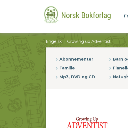
F
Engelsk
Growing up Adventist
Abonnementer
Barn 
Familie
Flanell
Mp3, DVD og CD
Natur/M