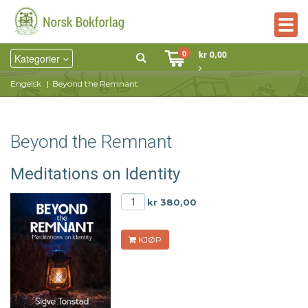
Togg
navig
0
kr 0,00
Kategorier
Engelsk
Beyond the Remnant
Beyond the Remnant
Meditations on Identity
kr 380,00
KJØP