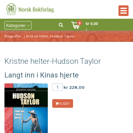
Togg
navig
0
kr 0,00
Kategorier
Biografier
Kristne helter-Hudson Taylor
Kristne helter-Hudson Taylor
Langt inn i Kinas hjerte
kr 228,00
KJØP