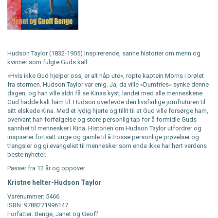
Hudson Taylor (1832-1905) Inspirerende, sanne historier om menn og
kvinner som fulgte Guds kall.
«Hvis ikke Gud hjelper oss, er alt håp ute», ropte kaptein Morris i brølet
fra stormen. Hudson Taylor var enig. Ja, da ville «Dumfries» synke denne
dagen, og han ville aldri få se Kinas kyst, landet med alle menneskene
Gud hadde kalt ham til. Hudson overlevde den livsfarlige jomfruturen til
sitt elskede Kina. Med et lydig hjerte og tillit til at Gud ville forsørge ham,
overvant han forfølgelse og store personlig tap for å formidle Guds
sannhet til mennesker i Kina. Historien om Hudson Taylor utfordrer og
inspirerer fortsatt unge og gamle til å trosse personlige prøvelser og
trengsler og gi evangeliet til mennesker som enda ikke har hørt verdens
beste nyheter.
Passer fra 12 år og oppover
Kristne helter-Hudson Taylor
Varenummer: 5466
ISBN: 9788271996147
Forfatter: Benge, Janet og Geoff