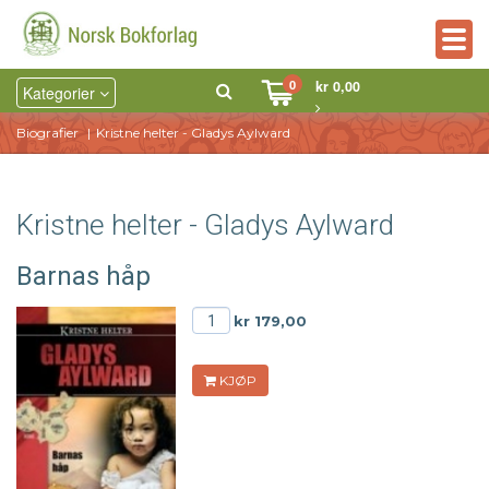
Togg
navig
0
kr 0,00
Kategorier
Biografier
Kristne helter - Gladys Aylward
Kristne helter - Gladys Aylward
Barnas håp
kr 179,00
KJØP