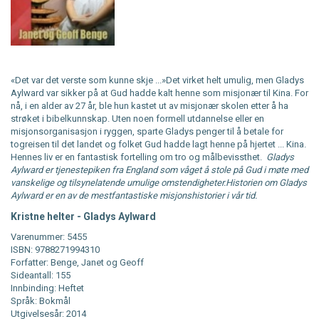
«Det var det verste som kunne skje ...»Det virket helt umulig, men Gladys
Aylward var sikker på at Gud hadde kalt henne som misjonær til Kina. For
nå, i en alder av 27 år, ble hun kastet ut av misjonær skolen etter å ha
strøket i bibelkunnskap. Uten noen formell utdannelse eller en
misjonsorganisasjon i ryggen, sparte Gladys penger til å betale for
togreisen til det landet og folket Gud hadde lagt henne på hjertet ... Kina.
Hennes liv er en fantastisk fortelling om tro og målbevissthet.
Gladys
Aylward er tjenestepiken fra England som våget å stole på Gud i møte med
vanskelige og tilsynelatende umulige omstendigheter.Historien om Gladys
Aylward er en av de mest
fantastiske misjonshistorier i vår tid.
Kristne helter - Gladys Aylward
Varenummer: 5455
ISBN: 9788271994310
Forfatter: Benge, Janet og Geoff
Sideantall: 155
Innbinding: Heftet
Språk: Bokmål
Utgivelsesår: 2014