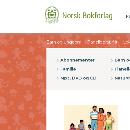
F
Barn og ungdom
Flanellograf, filt
Le
Abonnementer
Barn 
Familie
Flanell
Mp3, DVD og CD
Natur/M