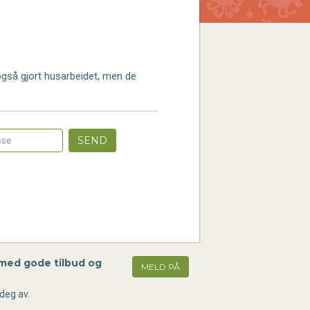
 også gjort husarbeidet, men de
SEND
 med gode tilbud og
MELD PÅ
deg av.