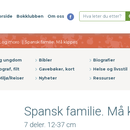
orside
Bokklubben
Om oss
k og moro
Spansk familie. Må klippes
og ungdom
Bibler
Biografier
ograf, filt
Gavebøker, kort
Helse og livsstil
iljø/Reiser
Nyheter
Ressurser
Spansk familie. Må 
7 deler. 12-37 cm