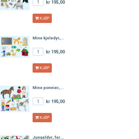
kr 195,00
KJØP
Mine kjeledyr,...
kr 195,00
KJØP
Mine ponnier,...
kr 195,00
KJØP
Jungeldyr, fer...