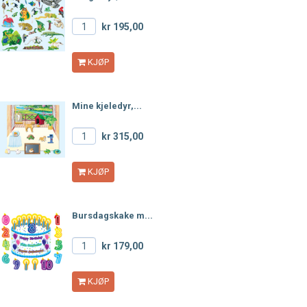
kr 195,00
KJØP
Mine kjeledyr,...
kr 315,00
KJØP
Bursdagskake m...
kr 179,00
KJØP