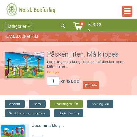
Togg
navig
0
kr 0,00
Kategorier
FLANELLOGRAF, FILT
Påsken, liten. Må klippes
Fortellinger omkring lidelsen i påskeuken som
kulminerer...
Detaljer
kr 151,00
KJØP
Andakt
Barn
Flanellograf, filt
Spill og lek
Tenåringer og ungdom
Undervisning
Jesu mirakler,...