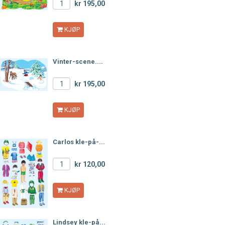
kr 195,00
KJØP
Vinter-scene....
kr 195,00
KJØP
Carlos kle-på-...
kr 120,00
KJØP
Lindsey kle-på...