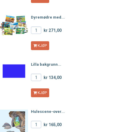
Dyremødre med...
kr 271,00
KJØP
Lilla bakgrunn...
kr 134,00
KJØP
Hulescene-over...
kr 165,00