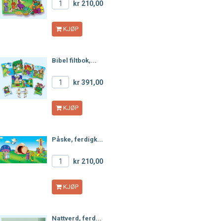
kr 210,00
KJØP
Bibel filtbok,...
kr 391,00
KJØP
Påske, ferdigk...
kr 210,00
KJØP
Nattverd, ferd...