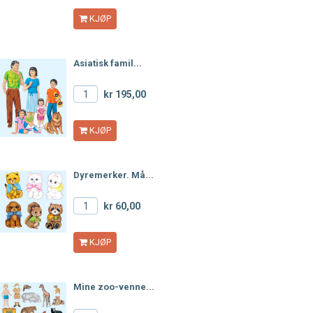
KJØP
Asiatisk famil...
kr 195,00
KJØP
Dyremerker. Må...
kr 60,00
KJØP
Mine zoo-venne...