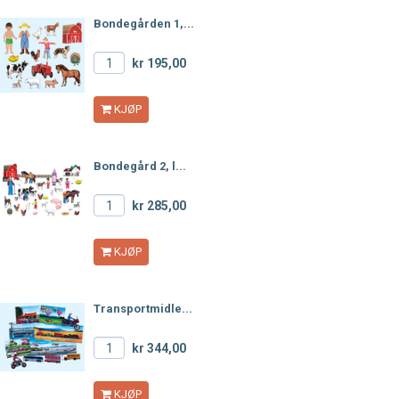
Bondegården 1,...
kr 195,00
KJØP
Bondegård 2, l...
kr 285,00
KJØP
Transportmidle...
kr 344,00
KJØP