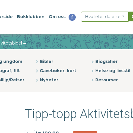
orside
Bokklubben
Om oss
vitetsbibel 4+
og ungdom
Bibler
Biografier
ograf, filt
Gavebøker, kort
Helse og livsstil
iljø/Reiser
Nyheter
Ressurser
Tipp-topp Aktivitets