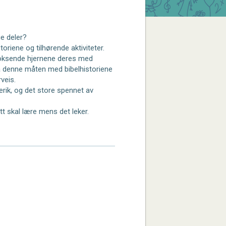
ge deler?
toriene og tilhørende aktiviteter.
 voksende hjernene deres med
på denne måten med bibelhistoriene
veis.
erik, og det store spennet av
itt skal lære mens det leker.