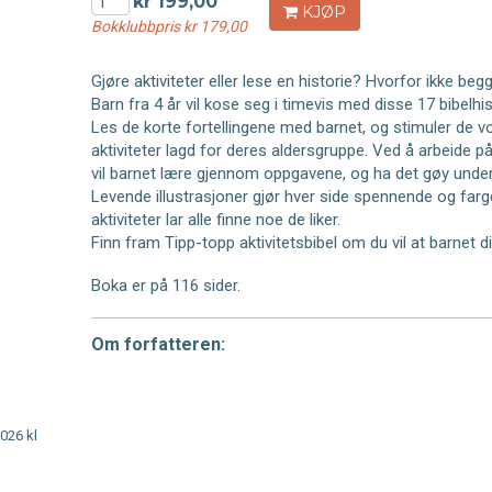
kr 199,00
KJØP
Bokklubbpris kr 179,00
Gjøre aktiviteter eller lese en historie? Hvorfor ikke beg
Barn fra 4 år vil kose seg i timevis med disse 17 bibelhis
Les de korte fortellingene med barnet, og stimuler de
aktiviteter lagd for deres aldersgruppe. Ved å arbeide 
vil barnet lære gjennom oppgavene, og ha det gøy under
Levende illustrasjoner gjør hver side spennende og farg
aktiviteter lar alle finne noe de liker.
Finn fram Tipp-topp aktivitetsbibel om du vil at barnet d
Boka er på 116 sider.
Om forfatteren:
2026 kl