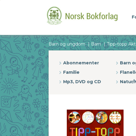
F
Barn og ungdom
Barn
Tipp-topp Akti
Abonnementer
Barn 
Familie
Flanell
Mp3, DVD og CD
Natur/M