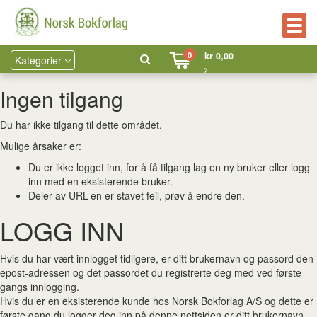
Togg
navig
0
kr 0,00
Kategorier
Ingen tilgang
Du har ikke tilgang til dette området.
Mulige årsaker er:
Du er ikke logget inn, for å få tilgang lag en ny bruker eller logg
inn med en eksisterende bruker.
Deler av URL-en er stavet feil, prøv å endre den.
LOGG INN
Hvis du har vært innlogget tidligere, er ditt brukernavn og passord den
epost-adressen og det passordet du registrerte deg med ved første
gangs innlogging.
Hvis du er en eksisterende kunde hos Norsk Bokforlag A/S og dette er
første gang du logger deg inn på denne nettsiden er ditt brukernavn