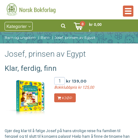
Togg
navig
0
kr 0,00
Kategorier
Barn og ungdom
Barn
Josef, prinsen av Egypt
Josef, prinsen av Egypt
Klar, ferdig, finn
kr 139,00
Bokklubbpris kr 125,00
KJØP
Gjør deg klar til å følge Josef på hans utrolige reise fra familien til
fengsel og til slutt til kongens palass! Hjelp ham å finne de tingene han