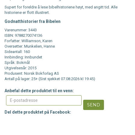
Supert for foreldre å lese bibelhistoriene høyt, med angitt tid. Alle
historiene er flott illustrert.
Godnatthistorier fra Bibelen
Varenummer: 3443
ISBN: 9788270074136
Forfatter: Williamson, Karen
Oversetter: Munkelien, Hanne
Sideantall: 160
Innbinding: Innbundet
Språk: Bokmål
Utgivelsesår: 2015
Produsent: Norsk Bokforlag AS
Antall på lager: 25+ (Sist sjekket 07.08.2026 kl 19:45)
Anbefal dette produktet til en venn:
SEND
Del dette produktet på Facebook: